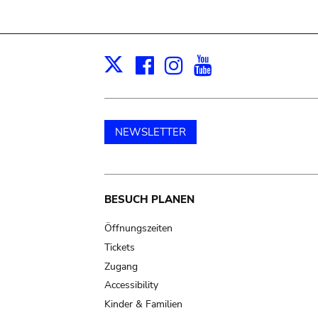
Facebook
Instagram
Youtube
Print
X
NEWSLETTER
Main
BESUCH PLANEN
navigation
Öffnungszeiten
Tickets
Zugang
Accessibility
Kinder & Familien