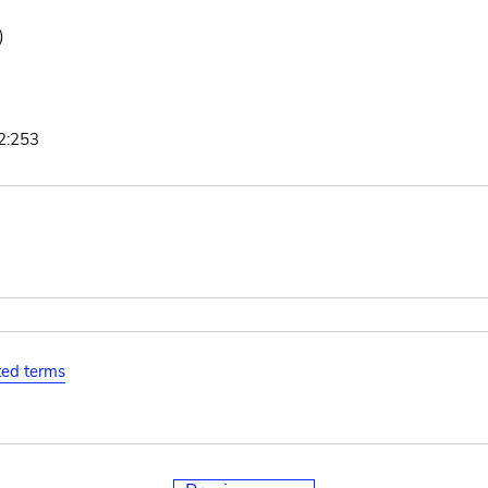
)
2:253
ated terms