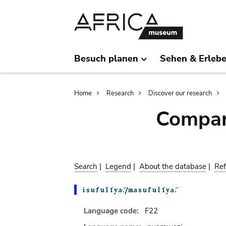
Skip
Skip
to
to
main
search
content
Besuch planen
Sehen & Erleb
Breadcrumb
Home
Research
Discover our research
Compar
Search
|
Legend
|
About the database
|
Ref
Language code:
F22