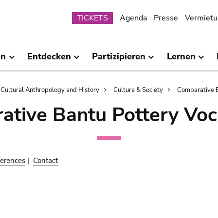
Submenu
TICKETS
Agenda
Presse
Vermietu
en
Entdecken
Partizipieren
Lernen
Cultural Anthropology and History
Culture & Society
Comparative B
ative Bantu Pottery Voc
erences
|
Contact