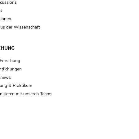
scussions
ts
tionen
us der Wissenschaft
CHUNG
 Forschung
ntlichungen
 news
ung & Praktikum
izieren mit unseren Teams