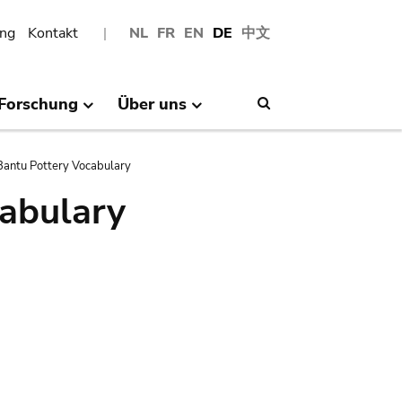
ng
Kontakt
NL
FR
EN
DE
中文
Forschung
Über uns
Search
antu Pottery Vocabulary
abulary