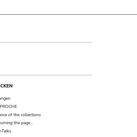
ECKEN
ungen
t PROCHE
nce of the collections
turning the page…
Talks