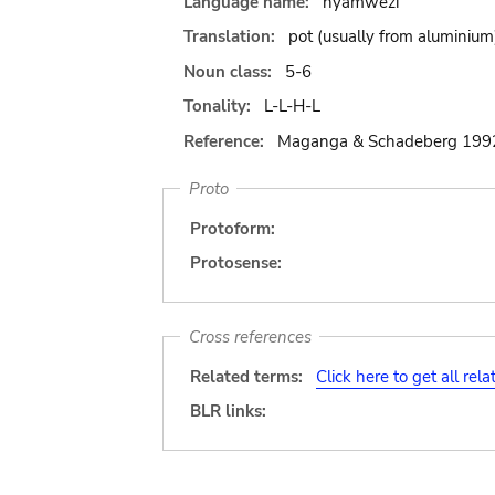
Language name:
nyamwezi
Translation:
pot (usually from aluminium
Noun class:
5-6
Tonality:
L-L-H-L
Reference:
Maganga & Schadeberg 199
Proto
Protoform:
Protosense:
Cross references
Related terms:
Click here to get all rel
BLR links: