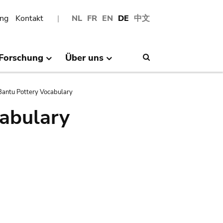
ng
Kontakt
NL
FR
EN
DE
中文
Forschung
Über uns
Search
antu Pottery Vocabulary
abulary