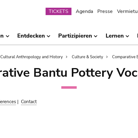
Submenu
TICKETS
Agenda
Presse
Vermietu
en
Entdecken
Partizipieren
Lernen
Cultural Anthropology and History
Culture & Society
Comparative B
ative Bantu Pottery Voc
erences
|
Contact