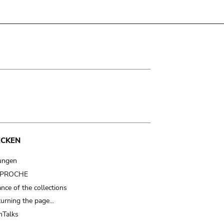
ECKEN
ungen
t PROCHE
nce of the collections
turning the page…
Talks