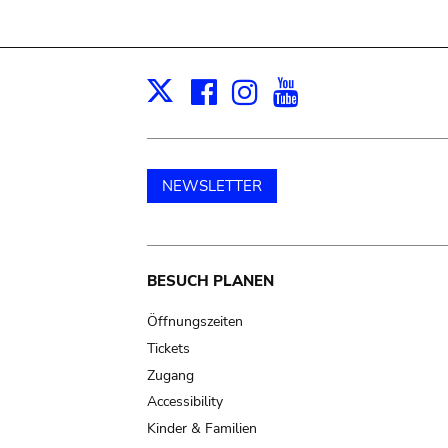
Facebook
Instagram
Youtube
Print
X
NEWSLETTER
Main
BESUCH PLANEN
navigation
Öffnungszeiten
Tickets
Zugang
Accessibility
Kinder & Familien