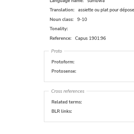
Language name:
sumbwa
Translation:
assiette ou plat pour dépose
Noun class:
9-10
Tonality:
Reference:
Capus 1901:96
Proto
Protoform:
Protosense:
Cross references
Related terms:
BLR links: