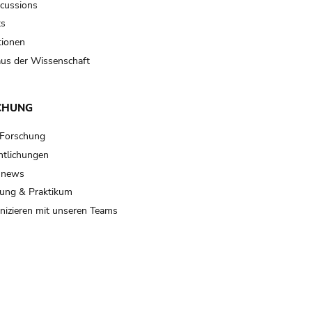
scussions
ts
tionen
us der Wissenschaft
CHUNG
 Forschung
ntlichungen
 news
ung & Praktikum
izieren mit unseren Teams