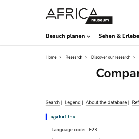
Skip
Skip
to
to
main
search
content
Besuch planen
Sehen & Erleb
Breadcrumb
Home
Research
Discover our research
Compar
Search
|
Legend
|
About the database
|
Ref
Language code:
F23