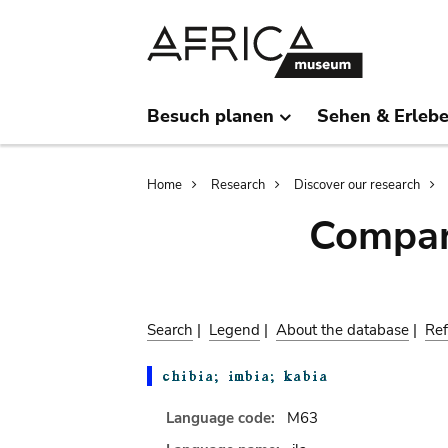
Skip
Skip
to
to
main
search
content
Besuch planen
Sehen & Erleb
Breadcrumb
Home
Research
Discover our research
Compar
Search
|
Legend
|
About the database
|
Ref
Language code:
M63