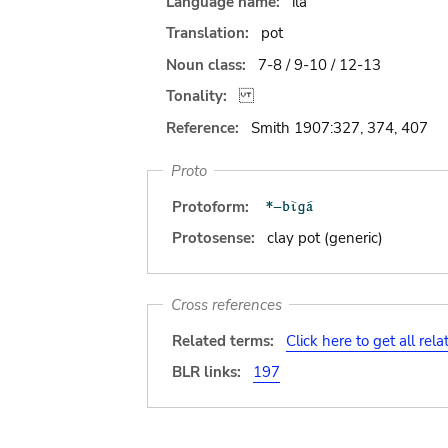
Language name:
ila
Translation:
pot
Noun class:
7-8 / 9-10 / 12-13
Tonality:
Reference:
Smith 1907:327, 374, 407
Proto
Protoform:
Protosense:
clay pot (generic)
Cross references
Related terms:
Click here to get all rel
BLR links:
197