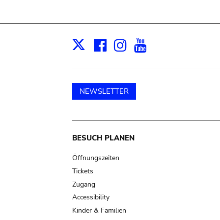
Facebook
Instagram
Youtube
Print
X
NEWSLETTER
Main
BESUCH PLANEN
navigation
Öffnungszeiten
Tickets
Zugang
Accessibility
Kinder & Familien