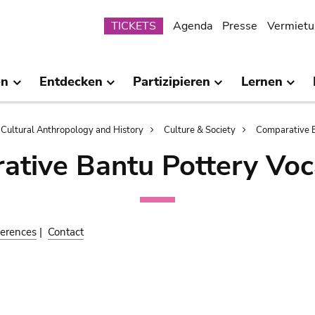
Submenu
TICKETS
Agenda
Presse
Vermietu
en
Entdecken
Partizipieren
Lernen
Cultural Anthropology and History
Culture & Society
Comparative B
ative Bantu Pottery Voc
erences
|
Contact