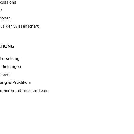
scussions
ts
tionen
us der Wissenschaft
CHUNG
 Forschung
ntlichungen
 news
ung & Praktikum
izieren mit unseren Teams