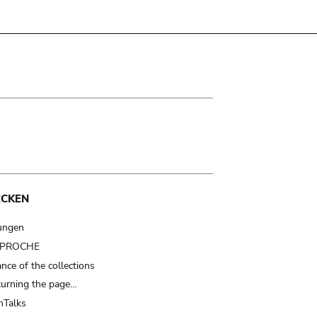
ECKEN
ungen
t PROCHE
nce of the collections
turning the page…
Talks