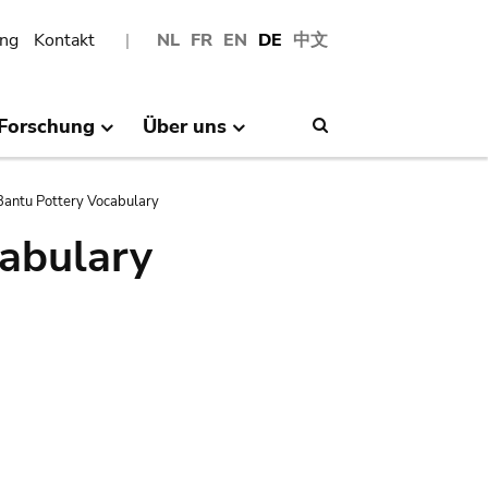
ng
Kontakt
NL
FR
EN
DE
中文
Forschung
Über uns
Search
antu Pottery Vocabulary
abulary