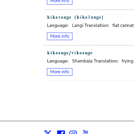
More info
Language:
Langi
Translation:
flat carin
More info
Language:
Shambala
Translation:
fryin
More info