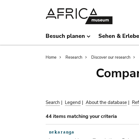
Skip
Skip
to
to
main
search
content
Besuch planen
Sehen & Erleb
Breadcrumb
Home
Research
Discover our research
Compar
Search
|
Legend
|
About the database
|
Ref
44 items matching your criteria