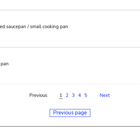
ated saucepan / small cooking pan
g pan
Previous
1
2
3
4
5
Next
Previous page