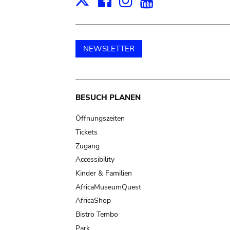
Facebook
Instagram
Youtube
Print
X
NEWSLETTER
Main
BESUCH PLANEN
navigation
Öffnungszeiten
Tickets
Zugang
Accessibility
Kinder & Familien
AfricaMuseumQuest
AfricaShop
Bistro Tembo
Park