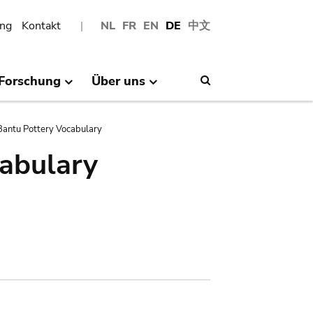
ng
Kontakt
NL
FR
EN
DE
中文
Forschung
Über uns
Search
antu Pottery Vocabulary
abulary