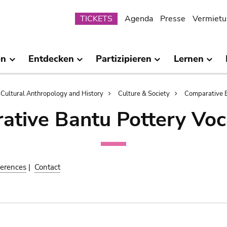
Submenu
TICKETS
Agenda
Presse
Vermietu
en
Entdecken
Partizipieren
Lernen
Cultural Anthropology and History
Culture & Society
Comparative B
ative Bantu Pottery Voc
erences
|
Contact