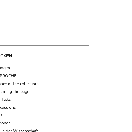
ECKEN
ungen
t PROCHE
nce of the collections
turning the page…
Talks
scussions
ts
tionen
us der Wissenschaft