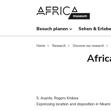
Skip
Skip
to
to
main
search
content
Besuch planen
Sehen & Erleb
Breadcrumb
Home
Research
Discover our research
Afric
5. Asante, Rogers Krobea
Expressing location and disposition in Nkami