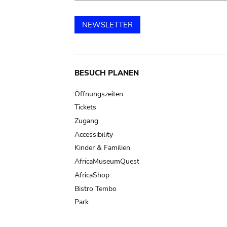
NEWSLETTER
Main
BESUCH PLANEN
navigation
Öffnungszeiten
Tickets
Zugang
Accessibility
Kinder & Familien
AfricaMuseumQuest
AfricaShop
Bistro Tembo
Park