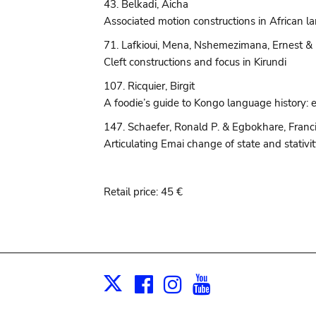
43. Belkadi, Aicha
Associated motion constructions in African 
71. Lafkioui, Mena, Nshemezimana, Ernest &
Cleft constructions and focus in Kirundi
107. Ricquier, Birgit
A foodie’s guide to Kongo language history: 
147. Schaefer, Ronald P. & Egbokhare, Franci
Articulating Emai change of state and stativi
Retail price: 45 €
Facebook
Instagram
Youtube
Print
X