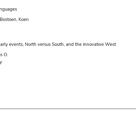
languages
 Bostoen, Koen
early events, North versus South, and the innovative West
s O.
ty