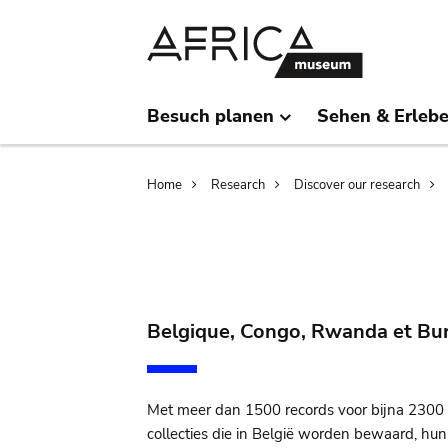
Skip
Skip
to
to
main
search
content
Besuch planen
Sehen & Erleb
Breadcrumb
Home
Research
Discover our research
Belgique, Congo, Rwanda et Buru
Met meer dan 1500 records voor bijna 2300 pa
collecties die in België worden bewaard, hun