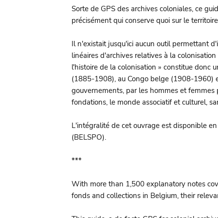
Sorte de GPS des archives coloniales, ce guide
précisément qui conserve quoi sur le territoire
Il n'existait jusqu'ici aucun outil permettant 
linéaires d'archives relatives à la colonisati
l'histoire de la colonisation » constitue donc
(1885-1908), au Congo belge (1908-1960) et 
gouvernements, par les hommes et femmes politi
fondations, le monde associatif et culturel, san
L'intégralité de cet ouvrage est disponible 
(BELSPO).
***
With more than 1,500 explanatory notes coveri
fonds and collections in Belgium, their releva