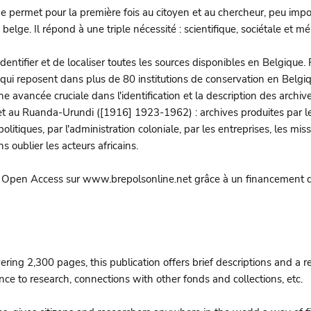
 permet pour la première fois au citoyen et au chercheur, peu importe
 belge. Il répond à une triple nécessité : scientifique, sociétale et mé
d'identifier et de localiser toutes les sources disponibles en Belgique
on qui reposent dans plus de 80 institutions de conservation en Belg
 une avancée cruciale dans l'identification et la description des arch
au Ruanda-Urundi ([1916] 1923-1962) : archives produites par les 
ques, par l'administration coloniale, par les entreprises, les missio
s oublier les acteurs africains.
en Open Access sur www.brepolsonline.net grâce à un financement de 
ng 2,300 pages, this publication offers brief descriptions and a reco
nce to research, connections with other fonds and collections, etc.