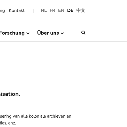
ng
Kontakt
NL
FR
EN
DE
中文
Forschung
Über uns
Search
isation.
sering van alle koloniale archieven en
ies, enz.