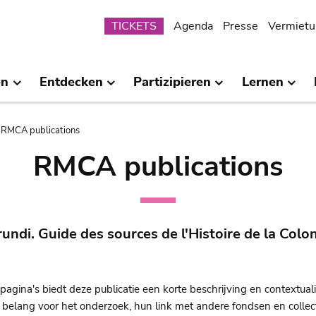
Submenu
TICKETS
Agenda
Presse
Vermietu
en
Entdecken
Partizipieren
Lernen
RMCA publications
RMCA publications
ndi. Guide des sources de l'Histoire de la Colon
gina's biedt deze publicatie een korte beschrijving en contextuali
 belang voor het onderzoek, hun link met andere fondsen en collect