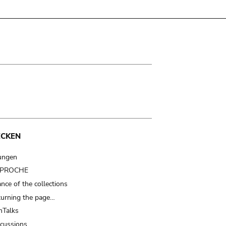
ECKEN
ungen
t PROCHE
nce of the collections
turning the page…
Talks
scussions