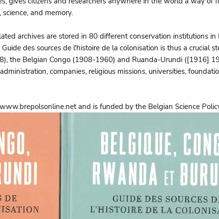
ives, gives citizens and researchers anywhere in the world a way of
y, science, and memory.
lated archives are stored in 80 different conservation institutions in
 Guide des sources de l'histoire de la colonisation is thus a crucial st
08), the Belgian Congo (1908-1960) and Ruanda-Urundi ([1916] 19
 administration, companies, religious missions, universities, foundati
n www.brepolsonline.net and is funded by the Belgian Science Poli