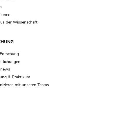
ts
tionen
us der Wissenschaft
CHUNG
 Forschung
ntlichungen
 news
ung & Praktikum
izieren mit unseren Teams