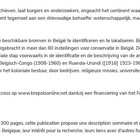
rchieven, laat burgers en onderzoekers, ongeacht het continent wa
omt tegemoet aan een drievoudige behoefte: wetenschappelijk, maa
 beschikbare bronnen in België te identificeren en te lokaliseren. 
ergebracht in meer dan 80 instellingen voor conservatie in België. 
uciale stap voorwaarts in de identificatie en de beschrijving van de 
 Belgisch-Congo (1908-1960) en Ruanda-Urundi ([1916] 1923-1962
r het koloniale bestuur, door bedrijven, religieuze missies, universit
Access op www.brepolsonline.net dankzij een financiering van het
300 pages, cette publication propose une description sommaire et 
Belgique, leur intérêt pour la recherche, leurs liens avec d'autres fon