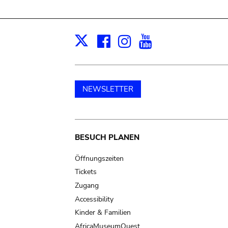
Facebook
Instagram
Youtube
Print
X
NEWSLETTER
Main
BESUCH PLANEN
navigation
Öffnungszeiten
Tickets
Zugang
Accessibility
Kinder & Familien
AfricaMuseumQuest