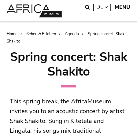
Skip
Skip
Search
LANGUAGE
DE
MENU
to
to
main
search
content
Breadcrumb
Home
Sehen & Erleben
Agenda
Spring concert: Shak
Shakito
Spring concert: Shak
Shakito
This spring break, the AfricaMuseum
invites you to an acoustic concert by artist
Shak Shakito. Sung in Kitetela and
Lingala, his songs mix traditional