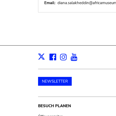
Email:
diana.salakheddin@africamuseu
Facebook
Instagram
Youtube
Print
X
NEWSLETTER
Main
BESUCH PLANEN