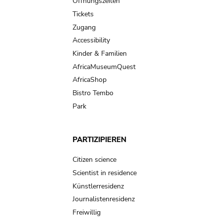
navigation
Öffnungszeiten
Tickets
Zugang
Accessibility
Kinder & Familien
AfricaMuseumQuest
AfricaShop
Bistro Tembo
Park
PARTIZIPIEREN
Citizen science
Scientist in residence
Künstlerresidenz
Journalistenresidenz
Freiwillig