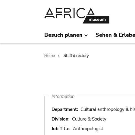
Skip
Skip
to
to
main
search
content
Besuch planen
Sehen & Erleb
Breadcrumb
Home
Staff directory
Information
Department:
Cultural anthropology & hi
Division:
Culture & Society
Job Title:
Anthropologist