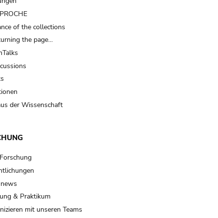
ungen
t PROCHE
nce of the collections
turning the page…
Talks
scussions
ts
tionen
us der Wissenschaft
CHUNG
 Forschung
ntlichungen
 news
ung & Praktikum
izieren mit unseren Teams