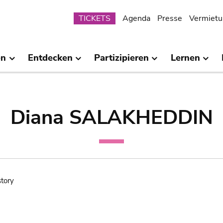
Submenu
TICKETS
Agenda
Presse
Vermietu
en
Entdecken
Partizipieren
Lernen
Diana SALAKHEDDIN
story