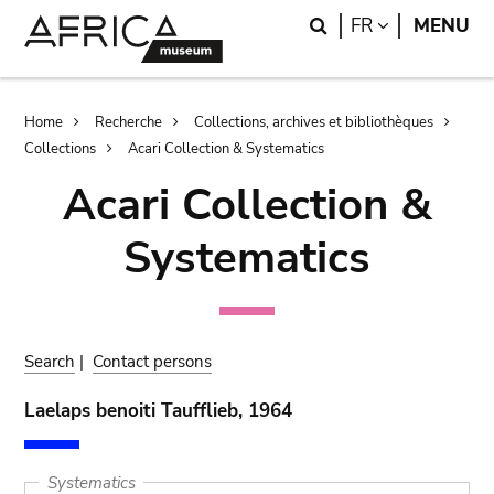
Skip
Skip
Search
LANGUAGE
FR
MENU
to
to
main
search
content
Breadcrumb
Home
Recherche
Collections, archives et bibliothèques
Collections
Acari Collection & Systematics
Acari Collection &
Systematics
Search
|
Contact persons
Laelaps benoiti Taufflieb, 1964
Systematics