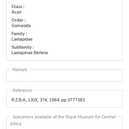
Class :
Acari
Order :
Gamasida
Family :
Laelapidae
Subfamily :
Laelapinae Berlese
Remark
Reference
R.Z.B.A., LXIX, 3?4, 1964, pp.377?383
Specimens available at the Royal Museum for Central
Africa