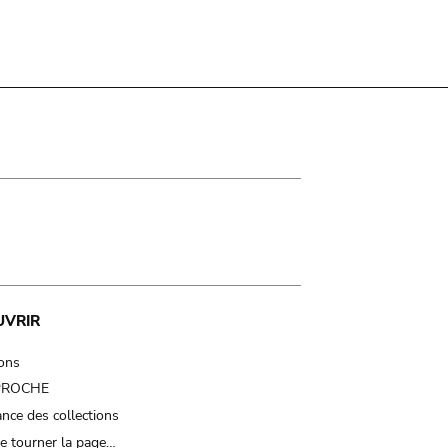
UVRIR
ions
 PROCHE
nce des collections
e tourner la page…