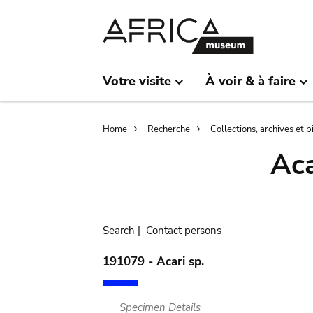
Skip
Skip
to
to
main
search
content
Votre visite
À voir & à faire
Breadcrumb
Home
Recherche
Collections, archives et 
Aca
Search
|
Contact persons
191079 - Acari sp.
Specimen Details