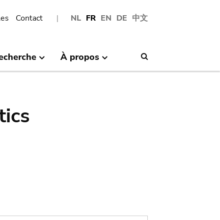
les
Contact
NL
FR
EN
DE
中文
echerche
À propos
Search
tics