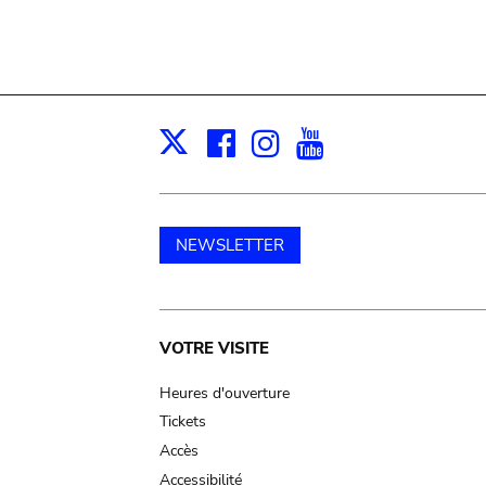
Facebook
Instagram
Youtube
Print
X
NEWSLETTER
Main
VOTRE VISITE
navigation
Heures d'ouverture
Tickets
Accès
Accessibilité