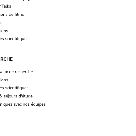
Talks
ions de films
ts
tions
és scientifiques
ERCHE
vaux de recherche
tions
és scientifiques
& séjours d'étude
iquez avec nos équipes