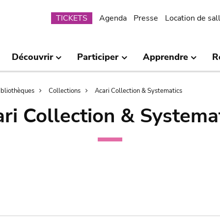
Submenu
TICKETS
Agenda
Presse
Location de sal
Découvrir
Participer
Apprendre
R
bibliothèques
Collections
Acari Collection & Systematics
ri Collection & Systema