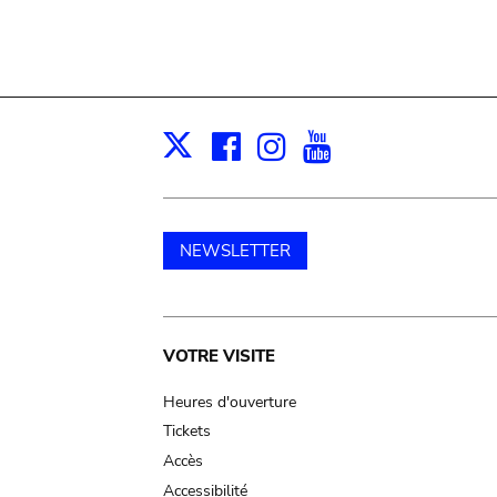
Facebook
Instagram
Youtube
Print
X
NEWSLETTER
Main
VOTRE VISITE
navigation
Heures d'ouverture
Tickets
Accès
Accessibilité