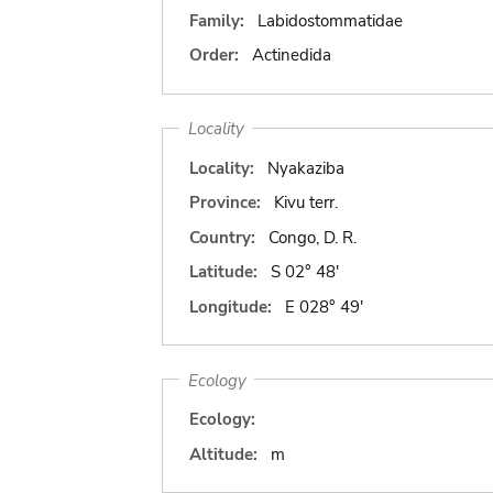
Family:
Labidostommatidae
Order:
Actinedida
Locality
Locality:
Nyakaziba
Province:
Kivu terr.
Country:
Congo, D. R.
Latitude:
S 02° 48'
Longitude:
E 028° 49'
Ecology
Ecology:
Altitude:
m