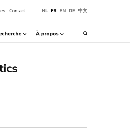
les
Contact
NL
FR
EN
DE
中文
echerche
À propos
Search
tics