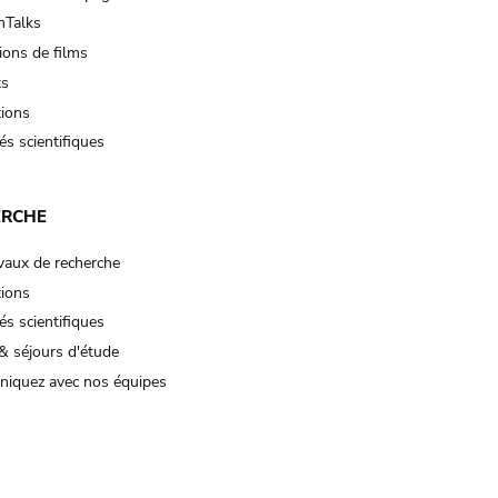
Talks
ions de films
ts
tions
és scientifiques
ERCHE
vaux de recherche
tions
és scientifiques
& séjours d'étude
iquez avec nos équipes