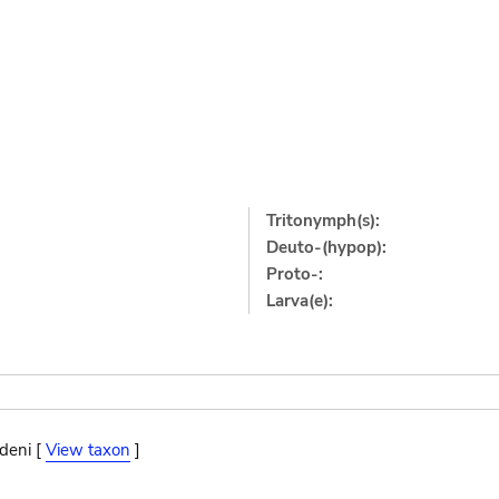
Tritonymph(s):
Deuto-(hypop):
Proto-:
Larva(e):
deni [
View taxon
]