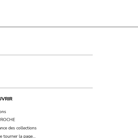
UVRIR
ions
 PROCHE
nce des collections
e tourner la page…