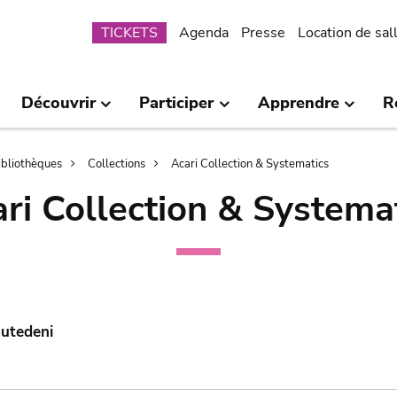
Submenu
TICKETS
Agenda
Presse
Location de sal
Découvrir
Participer
Apprendre
R
bibliothèques
Collections
Acari Collection & Systematics
ri Collection & Systema
utedeni