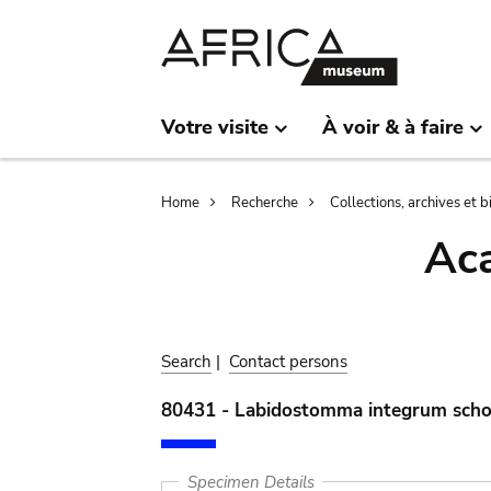
Skip
Skip
to
to
main
search
content
Votre visite
À voir & à faire
Breadcrumb
Home
Recherche
Collections, archives et 
Aca
Search
|
Contact persons
80431 - Labidostomma integrum scho
Specimen Details