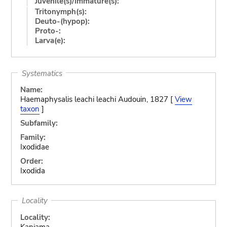
Juvenile(s)/Immature(s):
Tritonymph(s):
Deuto-(hypop):
Proto-:
Larva(e):
Systematics
Name:
Haemaphysalis leachi leachi Audouin, 1827 [
View
taxon
]
Subfamily:
Family:
Ixodidae
Order:
Ixodida
Locality
Locality:
Kaniama