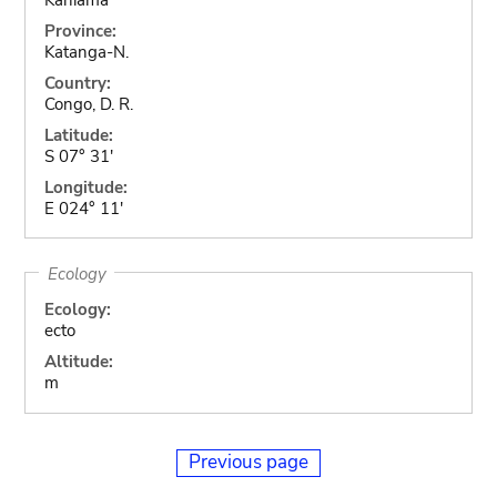
Province:
Katanga-N.
Country:
Congo, D. R.
Latitude:
S 07° 31'
Longitude:
E 024° 11'
Ecology
Ecology:
ecto
Altitude:
m
Previous page