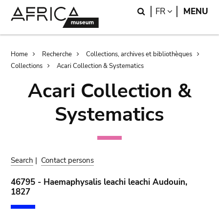
Skip
Skip
Search
LANGUAGE
FR
MENU
to
to
main
search
content
Breadcrumb
Home
Recherche
Collections, archives et bibliothèques
Collections
Acari Collection & Systematics
Acari Collection &
Systematics
Search
|
Contact persons
46795 - Haemaphysalis leachi leachi Audouin,
1827