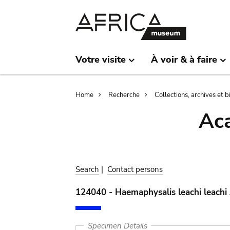
Skip
Skip
to
to
main
search
content
Votre visite
À voir & à faire
Breadcrumb
Home
Recherche
Collections, archives et 
Aca
Search
|
Contact persons
124040 - Haemaphysalis leachi leachi
Specimen Details