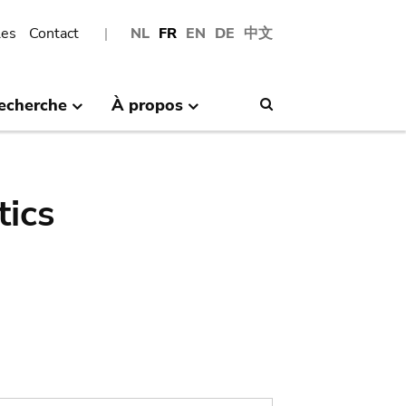
les
Contact
NL
FR
EN
DE
中文
echerche
À propos
Search
tics