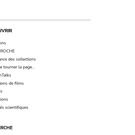
UVRIR
ions
 PROCHE
nce des collections
e tourner la page…
Talks
ions de films
ts
tions
és scientifiques
ERCHE