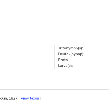
Tritonymph(s):
Deuto-(hypop):
Proto-:
Larva(e):
ouin, 1827 [
View taxon
]