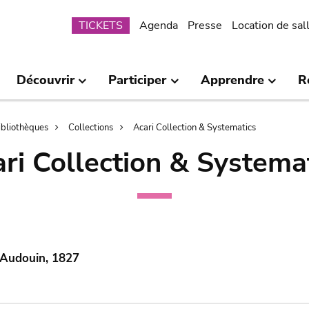
Submenu
TICKETS
Agenda
Presse
Location de sal
Découvrir
Participer
Apprendre
R
bibliothèques
Collections
Acari Collection & Systematics
ri Collection & Systema
 Audouin, 1827