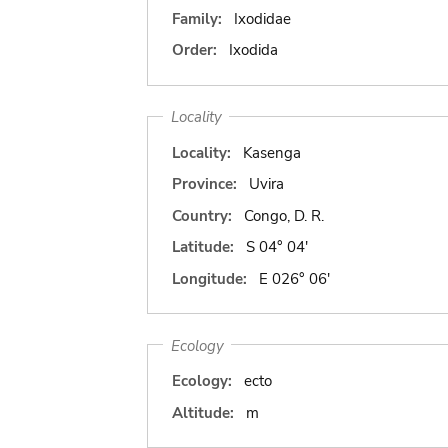
Family:
Ixodidae
Order:
Ixodida
Locality
Locality:
Kasenga
Province:
Uvira
Country:
Congo, D. R.
Latitude:
S 04° 04'
Longitude:
E 026° 06'
Ecology
Ecology:
ecto
Altitude:
m