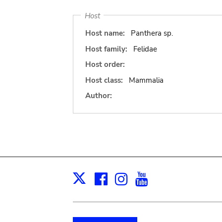
Host
Host name:
Panthera sp.
Host family:
Felidae
Host order:
Host class:
Mammalia
Author:
Facebook
Instagram
Youtube
Print
X