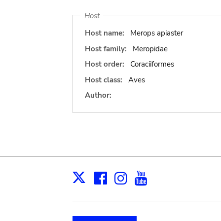
Host
Host name:
Merops apiaster
Host family:
Meropidae
Host order:
Coraciiformes
Host class:
Aves
Author:
Facebook
Instagram
Youtube
Print
X