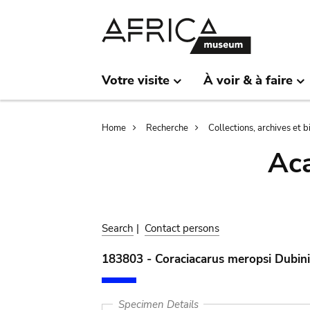
Skip
Skip
to
to
main
search
content
Votre visite
À voir & à faire
Breadcrumb
Home
Recherche
Collections, archives et 
Aca
Search
|
Contact persons
183803 - Coraciacarus meropsi Dubin
Specimen Details