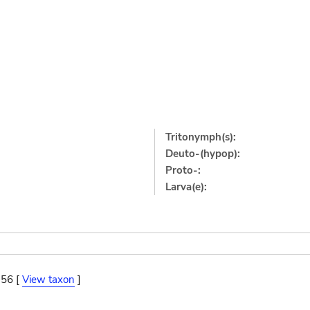
Tritonymph(s):
Deuto-(hypop):
Proto-:
Larva(e):
956 [
View taxon
]