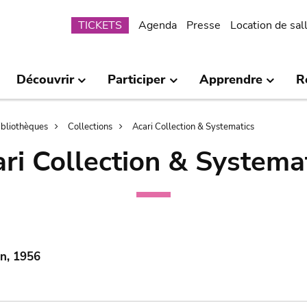
Submenu
TICKETS
Agenda
Presse
Location de sal
Découvrir
Participer
Apprendre
R
bibliothèques
Collections
Acari Collection & Systematics
ri Collection & Systema
in, 1956