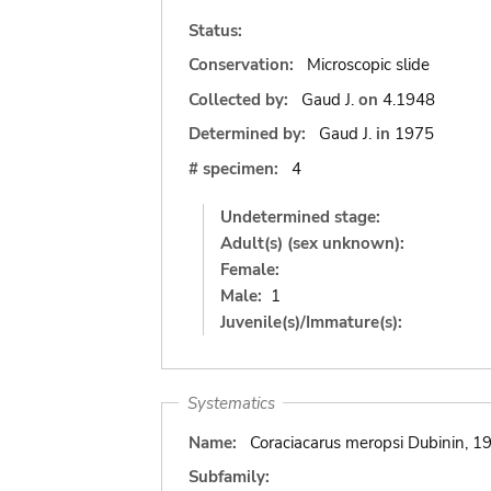
Status:
Conservation:
Microscopic slide
Collected by:
Gaud J.
on
4.1948
Determined by:
Gaud J.
in
1975
# specimen:
4
Undetermined stage:
Adult(s) (sex unknown):
Female:
Male:
1
Juvenile(s)/Immature(s):
Systematics
Name:
Coraciacarus meropsi Dubinin, 1
Subfamily: