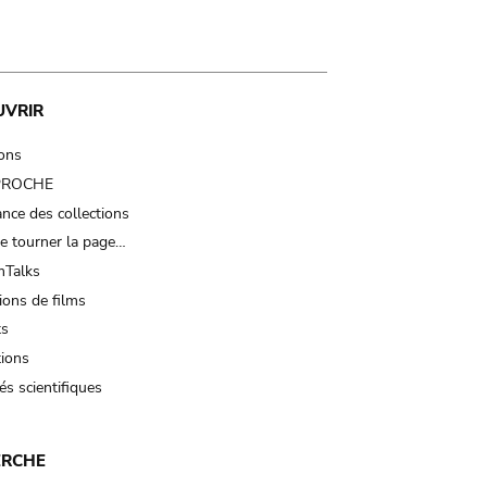
UVRIR
ions
 PROCHE
nce des collections
e tourner la page…
Talks
ions de films
ts
tions
és scientifiques
ERCHE