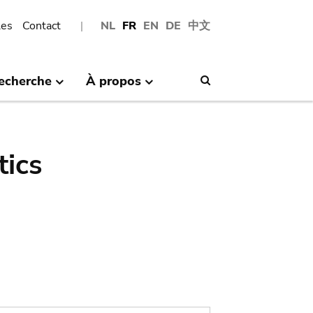
les
Contact
NL
FR
EN
DE
中文
echerche
À propos
Search
tics