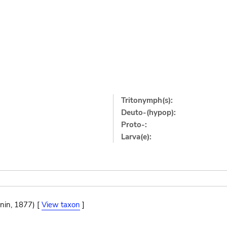
Tritonymph(s):
Deuto-(hypop):
Proto-:
Larva(e):
nin, 1877) [
View taxon
]