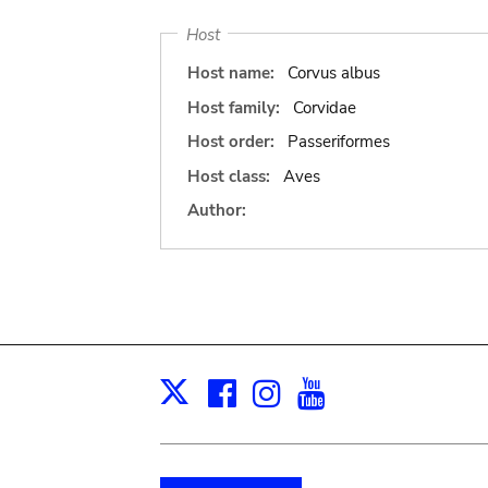
Host
Host name:
Corvus albus
Host family:
Corvidae
Host order:
Passeriformes
Host class:
Aves
Author:
Facebook
Instagram
Youtube
Print
X