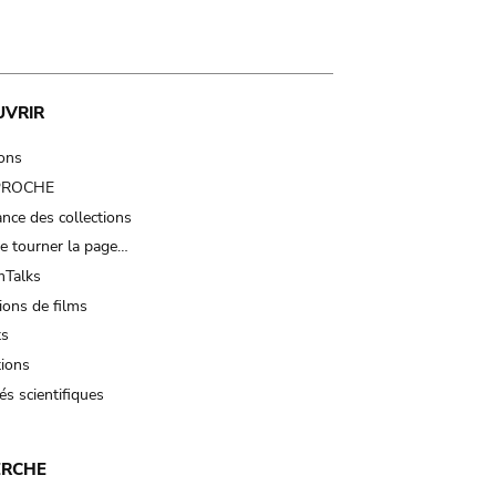
UVRIR
ions
 PROCHE
nce des collections
e tourner la page…
Talks
ions de films
ts
tions
és scientifiques
ERCHE