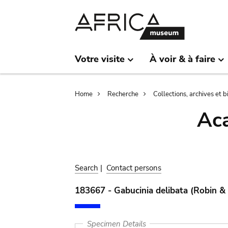
Skip
Skip
to
to
main
search
content
Votre visite
À voir & à faire
Breadcrumb
Home
Recherche
Collections, archives et 
Aca
Search
|
Contact persons
183667 - Gabucinia delibata (Robin &
Specimen Details