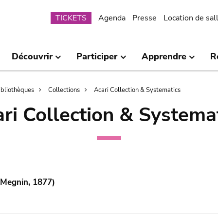
Submenu
TICKETS
Agenda
Presse
Location de sal
Découvrir
Participer
Apprendre
R
bibliothèques
Collections
Acari Collection & Systematics
ri Collection & Systema
 Megnin, 1877)