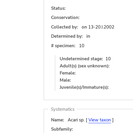
Status:
Conservation:
Collected by:
on
13-20.I.2002
Determined by:
in
# specimen:
10
Undetermined stage:
10
Adult(s) (sex unknown):
Female:
Male:
Juvenile(s)/Immature(s):
Systematics
Name:
Acari sp. [
View taxon
]
Subfamily: