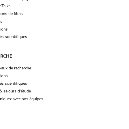
Talks
ions de films
ts
tions
és scientifiques
ERCHE
vaux de recherche
tions
és scientifiques
& séjours d'étude
iquez avec nos équipes