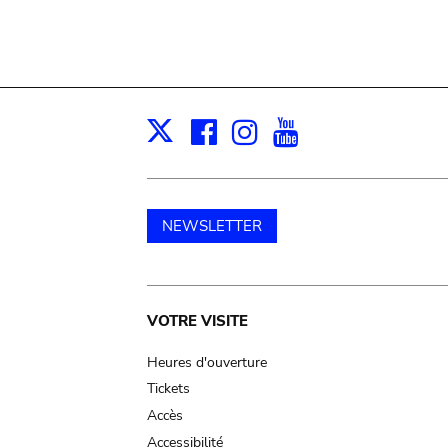
Facebook
Instagram
Youtube
Print
X
NEWSLETTER
Main
VOTRE VISITE
navigation
Heures d'ouverture
Tickets
Accès
Accessibilité