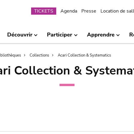
Submenu
TICKETS
Agenda
Presse
Location de sal
Découvrir
Participer
Apprendre
R
bibliothèques
Collections
Acari Collection & Systematics
ri Collection & Systema