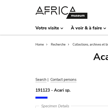
Skip
Skip
to
to
main
search
content
Votre visite
À voir & à faire
Breadcrumb
Home
Recherche
Collections, archives et 
Aca
Search
|
Contact persons
191123 - Acari sp.
Specimen Details