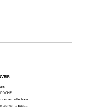
UVRIR
ions
 PROCHE
nce des collections
e tourner la page…