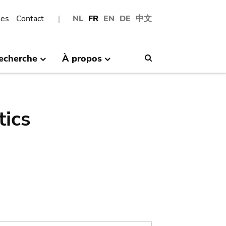
les
Contact
NL
FR
EN
DE
中文
echerche
À propos
Search
tics