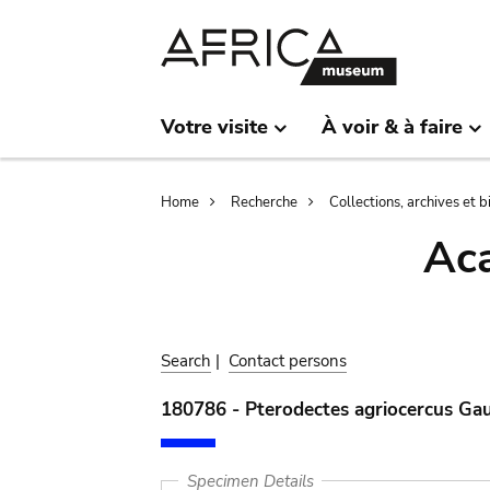
Skip
Skip
to
to
main
search
content
Votre visite
À voir & à faire
Breadcrumb
Home
Recherche
Collections, archives et 
Aca
Search
|
Contact persons
180786 - Pterodectes agriocercus Ga
Specimen Details