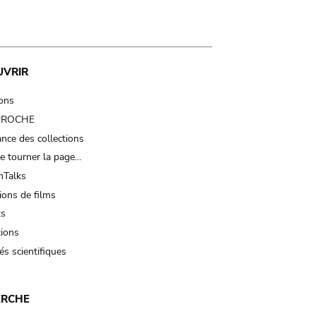
UVRIR
ions
 PROCHE
nce des collections
e tourner la page…
Talks
ions de films
ts
tions
és scientifiques
ERCHE