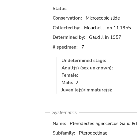
Status:
Conservation:
Microscopic slide
Collected by:
Mouchet J.
on
11.1955
Determined by:
Gaud J.
in
1957
# specimen:
7
Undetermined stage:
Adult(s) (sex unknown):
Female:
Male:
2
Juvenile(s)/Immature(s):
Systematics
Name:
Pterodectes agriocercus Gaud &
Subfamily:
Pterodectinae