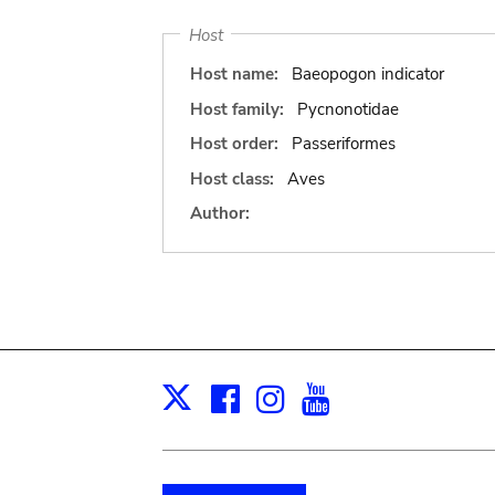
Host
Host name:
Baeopogon indicator
Host family:
Pycnonotidae
Host order:
Passeriformes
Host class:
Aves
Author:
Facebook
Instagram
Youtube
Print
X