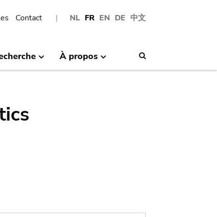
les
Contact
NL
FR
EN
DE
中文
echerche
À propos
Search
tics