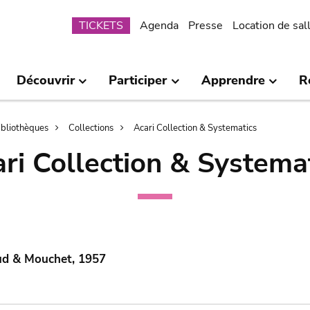
Submenu
TICKETS
Agenda
Presse
Location de sal
Découvrir
Participer
Apprendre
R
bibliothèques
Collections
Acari Collection & Systematics
ri Collection & Systema
ud & Mouchet, 1957