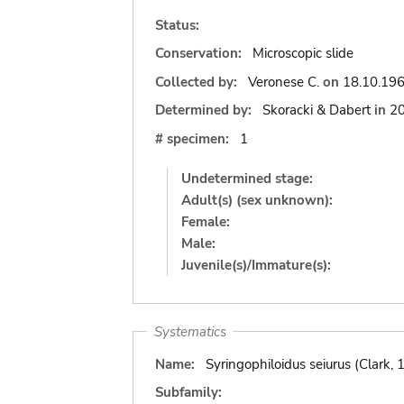
Status:
Conservation:
Microscopic slide
Collected by:
Veronese C.
on
18.10.19
Determined by:
Skoracki & Dabert
in
2
# specimen:
1
Undetermined stage:
Adult(s) (sex unknown):
Female:
Male:
Juvenile(s)/Immature(s):
Systematics
Name:
Syringophiloidus seiurus (Clark, 
Subfamily: