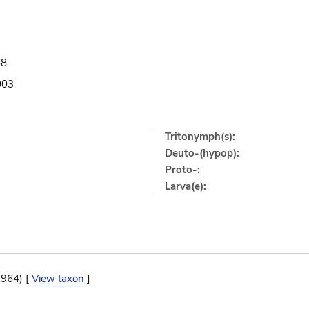
68
003
Tritonymph(s):
Deuto-(hypop):
Proto-:
Larva(e):
1964) [
View taxon
]