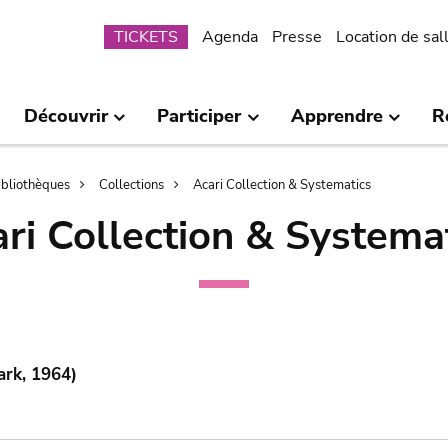
Submenu
TICKETS
Agenda
Presse
Location de sal
Découvrir
Participer
Apprendre
R
bibliothèques
Collections
Acari Collection & Systematics
ri Collection & Systema
ark, 1964)