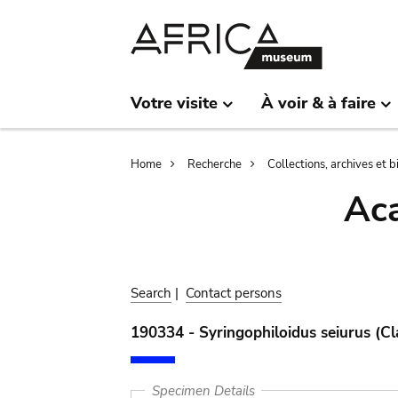
Skip
Skip
to
to
main
search
content
Votre visite
À voir & à faire
Breadcrumb
Home
Recherche
Collections, archives et 
Aca
Search
|
Contact persons
190334 - Syringophiloidus seiurus (Cl
Specimen Details