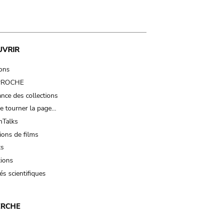
UVRIR
ions
 PROCHE
nce des collections
e tourner la page…
Talks
ions de films
ts
tions
és scientifiques
ERCHE