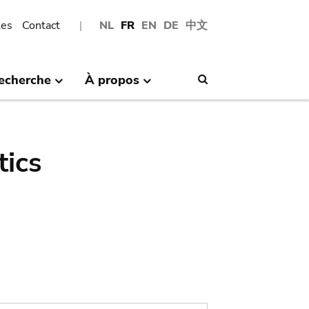
les
Contact
NL
FR
EN
DE
中文
echerche
À propos
Search
tics