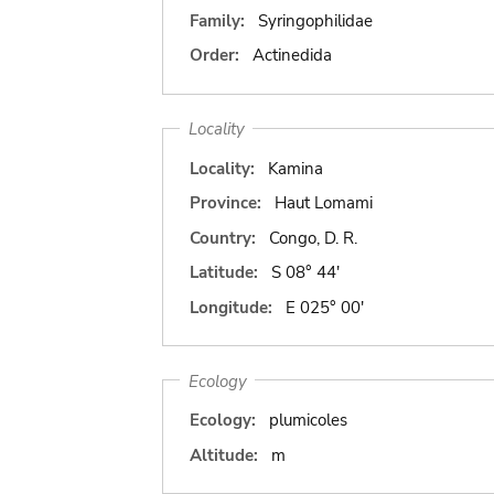
Family:
Syringophilidae
Order:
Actinedida
Locality
Locality:
Kamina
Province:
Haut Lomami
Country:
Congo, D. R.
Latitude:
S 08° 44'
Longitude:
E 025° 00'
Ecology
Ecology:
plumicoles
Altitude:
m