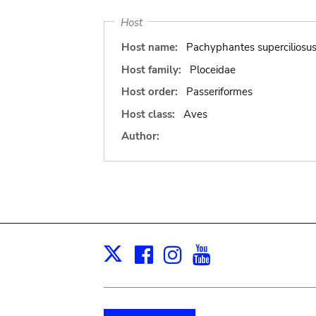
Host
Host name:
Pachyphantes superciliosu
Host family:
Ploceidae
Host order:
Passeriformes
Host class:
Aves
Author:
Facebook
Instagram
Youtube
Print
X