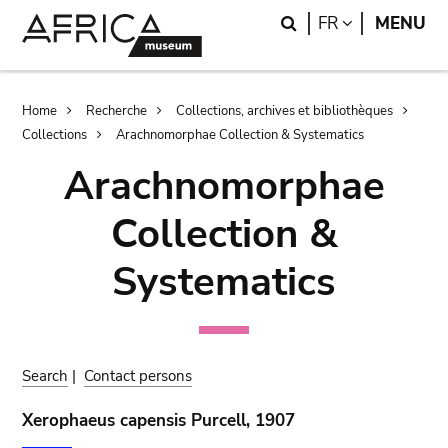
Skip
Skip
Search
LANGUAGE
FR
MENU
to
to
main
search
content
Breadcrumb
Home
Recherche
Collections, archives et bibliothèques
Collections
Arachnomorphae Collection & Systematics
Arachnomorphae
Collection &
Systematics
Search
|
Contact persons
Xerophaeus capensis Purcell, 1907