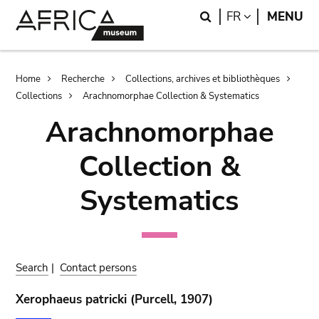
Skip
Skip
Search
LANGUAGE
FR
MENU
to
to
main
search
content
Breadcrumb
Home
Recherche
Collections, archives et bibliothèques
Collections
Arachnomorphae Collection & Systematics
Arachnomorphae
Collection &
Systematics
Search
|
Contact persons
Xerophaeus patricki (Purcell, 1907)