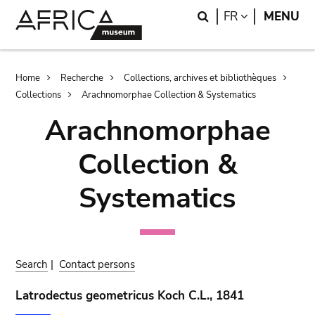
Skip
Skip
Search
LANGUAGE
FR
MENU
to
to
main
search
content
Breadcrumb
Home
Recherche
Collections, archives et bibliothèques
Collections
Arachnomorphae Collection & Systematics
Arachnomorphae
Collection &
Systematics
Search
|
Contact persons
Latrodectus geometricus Koch C.L., 1841