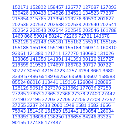
152171
152892
158457
126777
127087
127093
130426
130428
134526
134521
134523
77237
215854
215765
213350
213276
90530
202627
202536
202537
202538
202539
202540
202541
202542
202543
202544
202545
202546
161788
1469
866
59014
58241
72266
72781
143678
152128
152148
155181
155182
155191
155185
155188
155189
155190
155184
160314
160310
93961
121389
121711
127270
130680
131026
133065
141350
141391
141393
90126
219727
219599
219523
174697
166782
30717
30722
30727
30552
4219
4223
4257
4294
3661
3680
3339
57486
69139
69253
69606
69607
158983
85524
86016
113441
119916
128084
128085
128128
90519
227370
213562
177036
27259
27285
27353
27365
27366
27379
27400
27442
27190
27195
27203
27205
27206
27209
27252
27255
3237
2433
2060
1948
1581
1582
1656
75943
151436
151529
151442
153854
126034
133893
136098
136250
136655
84246
83325
90155
177436
177437