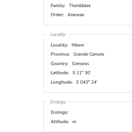
Family:
Theridiidae
Order:
Araneae
Locality
Locality:
Mbeni
Province:
Grande Comore
Country:
Comoros
Latitude:
S 11° 30'
Longitude:
E 043° 24'
Ecology
Ecology:
Altitude:
m