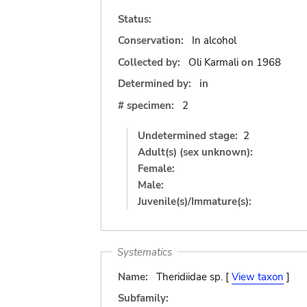
Status:
Conservation:
In alcohol
Collected by:
Oli Karmali
on
1968
Determined by:
in
# specimen:
2
Undetermined stage:
2
Adult(s) (sex unknown):
Female:
Male:
Juvenile(s)/Immature(s):
Systematics
Name:
Theridiidae sp. [
View taxon
]
Subfamily: