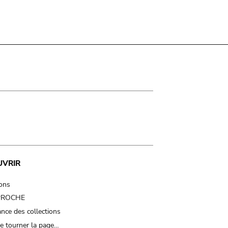
UVRIR
ions
 PROCHE
nce des collections
e tourner la page…