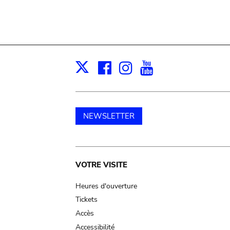
Facebook
Instagram
Youtube
Print
X
NEWSLETTER
Main
VOTRE VISITE
navigation
Heures d'ouverture
Tickets
Accès
Accessibilité