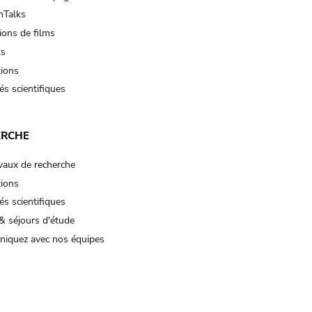
Talks
ions de films
ts
tions
és scientifiques
ERCHE
vaux de recherche
tions
és scientifiques
& séjours d'étude
iquez avec nos équipes