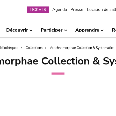
Submenu
TICKETS
Agenda
Presse
Location de sal
Découvrir
Participer
Apprendre
R
bibliothèques
Collections
Arachnomorphae Collection & Systematics
orphae Collection & Sy