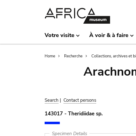
Skip
Skip
to
to
main
search
content
Votre visite
À voir & à faire
Breadcrumb
Home
Recherche
Collections, archives et 
Arachnom
Search
|
Contact persons
143017 - Theridiidae sp.
Specimen Details