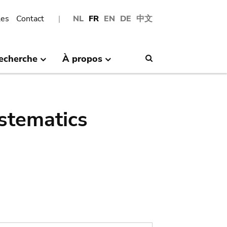
les
Contact
NL
FR
EN
DE
中文
echerche
À propos
Search
stematics