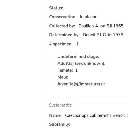
Status:
Conservation:
In alcohol
Collected by:
Bouillon A.
on
5.II.1965
Determined by:
Benoit P.L.G.
in
1976
# specimen:
1
Undetermined stage:
Adult(s) (sex unknown):
Female:
1
Male:
Juvenile(s)/Immature(s):
Systematics
Name:
Caecoonops cubitermitis Benoit,
Subfamily: