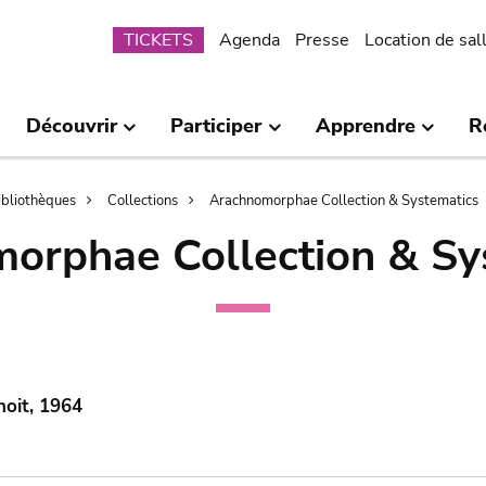
Submenu
TICKETS
Agenda
Presse
Location de sal
Découvrir
Participer
Apprendre
R
bibliothèques
Collections
Arachnomorphae Collection & Systematics
orphae Collection & Sy
noit, 1964