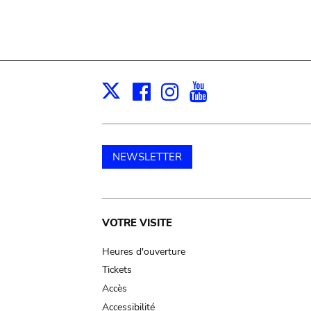
Facebook
Instagram
Youtube
Print
X
NEWSLETTER
Main
VOTRE VISITE
navigation
Heures d'ouverture
Tickets
Accès
Accessibilité