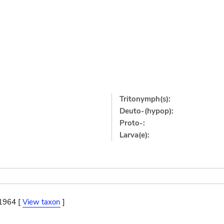
Tritonymph(s):
Deuto-(hypop):
Proto-:
Larva(e):
 1964 [
View taxon
]