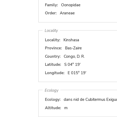
Family:
Oonopidae
Order:
Araneae
Locality
Locality:
Kinshasa
Province:
Bas-Zaire
Country:
Congo, D. R.
Latitude:
S 04° 19'
Longitude:
E 015° 19'
Ecology
Ecology:
dans nid de Cubitermus Exigu
Altitude:
m