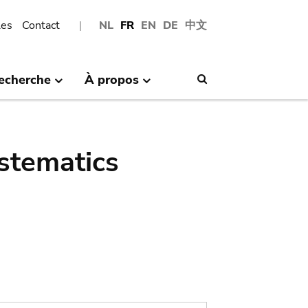
les
Contact
NL
FR
EN
DE
中文
echerche
À propos
Search
stematics