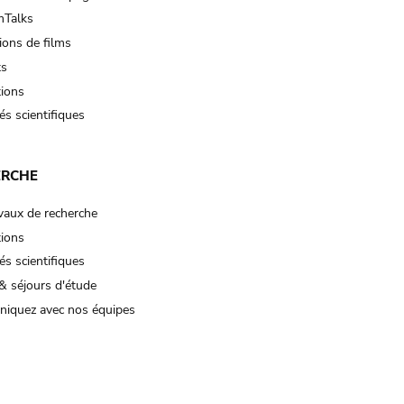
Talks
ions de films
ts
tions
és scientifiques
ERCHE
vaux de recherche
tions
és scientifiques
& séjours d'étude
iquez avec nos équipes