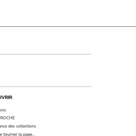
UVRIR
ions
 PROCHE
nce des collections
e tourner la page…