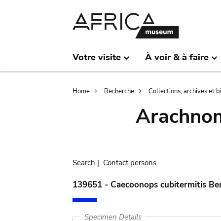
Skip
Skip
to
to
main
search
content
Votre visite
À voir & à faire
Breadcrumb
Home
Recherche
Collections, archives et 
Arachnom
Search
|
Contact persons
139651 - Caecoonops cubitermitis Be
Specimen Details