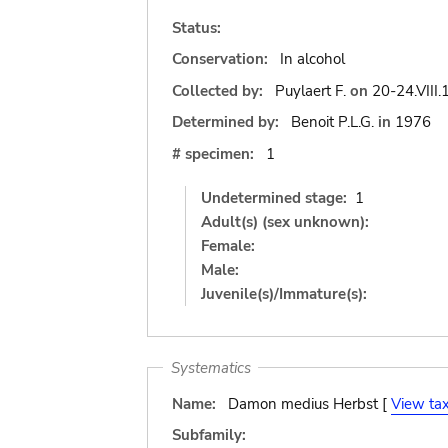
Status:
Conservation:
In alcohol
Collected by:
Puylaert F.
on
20-24.VIII
Determined by:
Benoit P.L.G.
in
1976
# specimen:
1
Undetermined stage:
1
Adult(s) (sex unknown):
Female:
Male:
Juvenile(s)/Immature(s):
Systematics
Name:
Damon medius Herbst [
View ta
Subfamily: