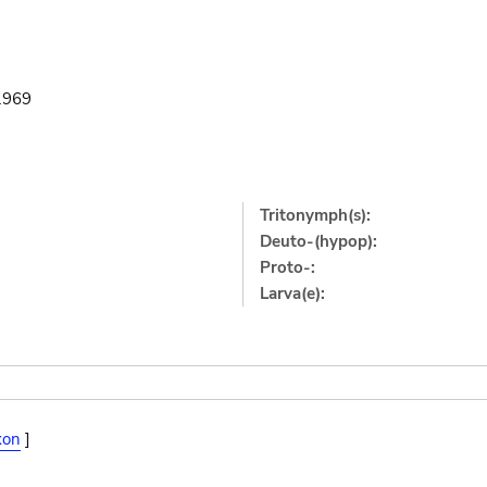
.1969
Tritonymph(s):
Deuto-(hypop):
Proto-:
Larva(e):
xon
]