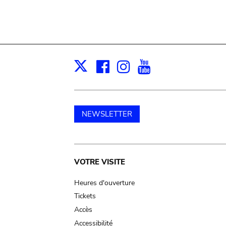
Facebook
Instagram
Youtube
Print
X
NEWSLETTER
Main
VOTRE VISITE
navigation
Heures d'ouverture
Tickets
Accès
Accessibilité