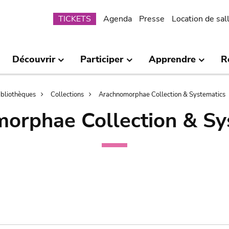
Submenu
TICKETS
Agenda
Presse
Location de sal
Découvrir
Participer
Apprendre
R
bibliothèques
Collections
Arachnomorphae Collection & Systematics
orphae Collection & Sy