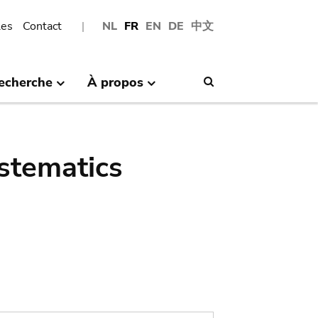
les
Contact
NL
FR
EN
DE
中文
echerche
À propos
Search
stematics