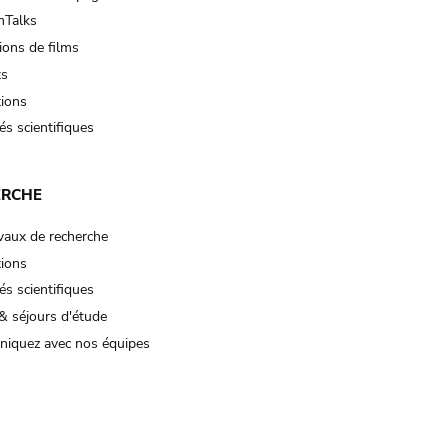
Talks
ions de films
ts
tions
és scientifiques
ERCHE
vaux de recherche
tions
és scientifiques
& séjours d'étude
iquez avec nos équipes