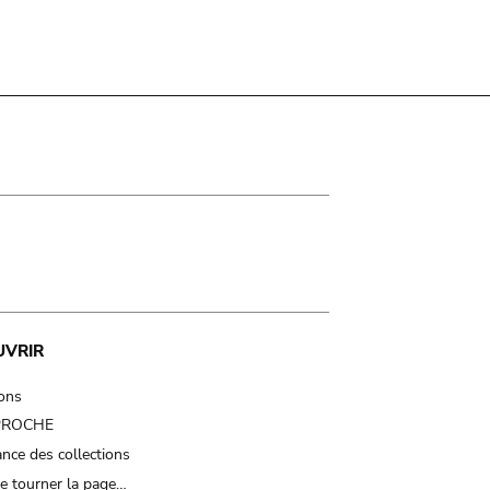
UVRIR
ions
 PROCHE
nce des collections
e tourner la page…