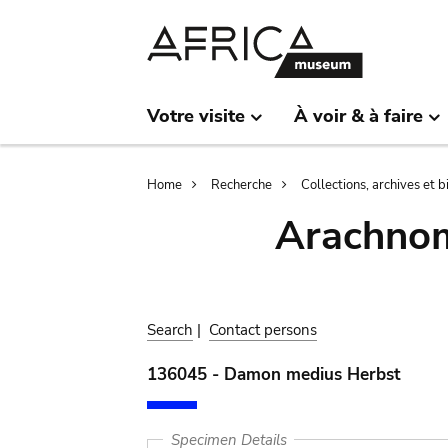
Skip
Skip
to
to
main
search
content
Votre visite
À voir & à faire
Breadcrumb
Home
Recherche
Collections, archives et 
Arachnom
Search
|
Contact persons
136045 - Damon medius Herbst
Specimen Details