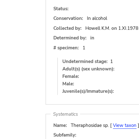
Status:
Conservation:
In alcohol
Collected by:
Howell K.M.
on
1.XI.1978
Determined by:
in
# specimen:
1
Undetermined stage:
1
Adult(s) (sex unknown):
Female:
Male:
Juvenile(s)/Immature(s):
Systematics
Name:
Theraphosidae sp. [
View taxon
Subfamily: