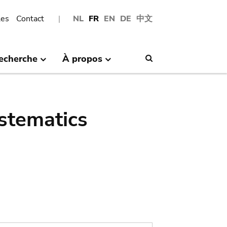
les
Contact
NL
FR
EN
DE
中文
echerche
À propos
Search
stematics