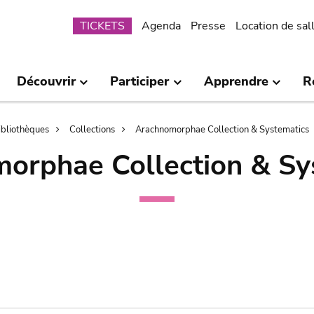
Submenu
TICKETS
Agenda
Presse
Location de sal
Découvrir
Participer
Apprendre
R
bibliothèques
Collections
Arachnomorphae Collection & Systematics
orphae Collection & Sy