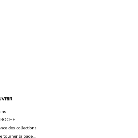
UVRIR
ions
 PROCHE
nce des collections
e tourner la page…