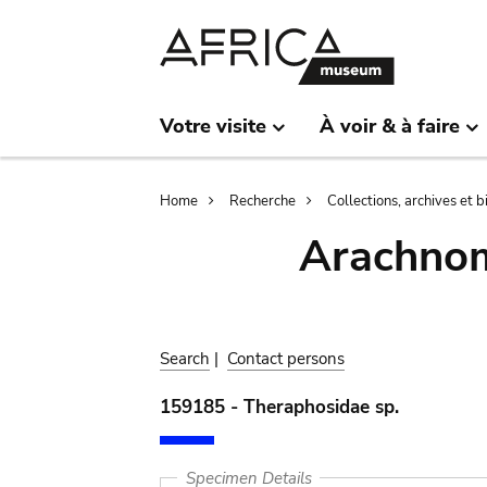
Skip
Skip
to
to
main
search
content
Votre visite
À voir & à faire
Breadcrumb
Home
Recherche
Collections, archives et 
Arachnom
Search
|
Contact persons
159185 - Theraphosidae sp.
Specimen Details