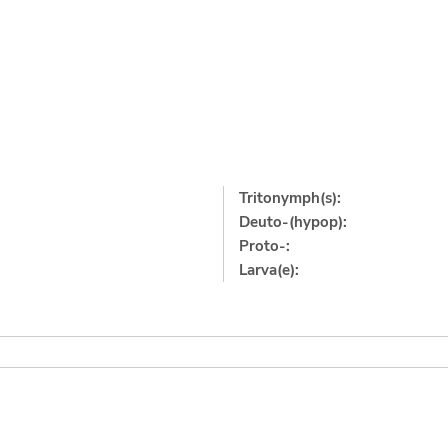
Tritonymph(s):
Deuto-(hypop):
Proto-:
Larva(e):
]