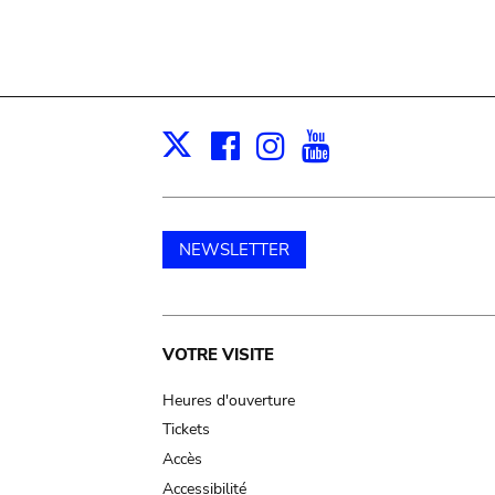
Facebook
Instagram
Youtube
Print
X
NEWSLETTER
Main
VOTRE VISITE
navigation
Heures d'ouverture
Tickets
Accès
Accessibilité