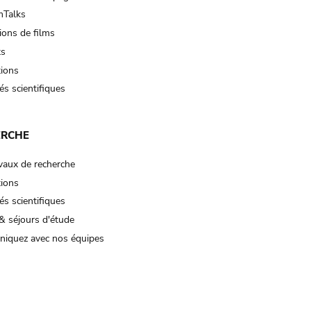
Talks
ions de films
ts
tions
és scientifiques
ERCHE
vaux de recherche
tions
és scientifiques
& séjours d'étude
iquez avec nos équipes