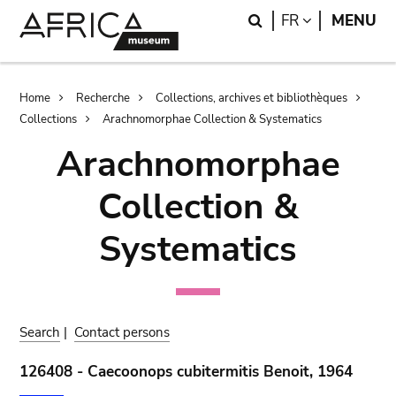
Skip
Skip
Search
LANGUAGE
FR
MENU
to
to
main
search
content
Breadcrumb
Home
Recherche
Collections, archives et bibliothèques
Collections
Arachnomorphae Collection & Systematics
Arachnomorphae
Collection &
Systematics
Search
|
Contact persons
126408 - Caecoonops cubitermitis Benoit, 1964