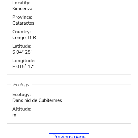
Locality:
Kimuenza
Province:
Cataractes
Country:
Congo, D. R.
Latitude:
S 04° 28'
Longitude:
E 015° 17'
Ecology
Ecology:
Dans nid de Cubitermes
Altitude:
m
Previous page