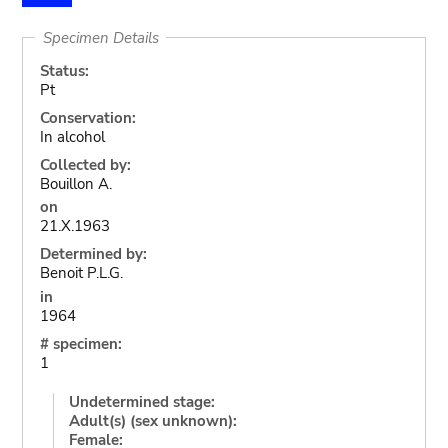
Specimen Details
Status:
Pt
Conservation:
In alcohol
Collected by:
Bouillon A.
on
21.X.1963
Determined by:
Benoit P.L.G.
in
1964
# specimen:
1
Undetermined stage:
Adult(s) (sex unknown):
Female: