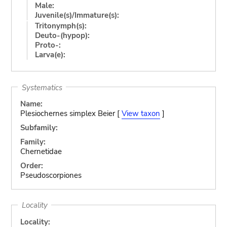
Male:
Juvenile(s)/Immature(s):
Tritonymph(s):
Deuto-(hypop):
Proto-:
Larva(e):
Systematics
Name:
Plesiochernes simplex Beier [
View taxon
]
Subfamily:
Family:
Chernetidae
Order:
Pseudoscorpiones
Locality
Locality: