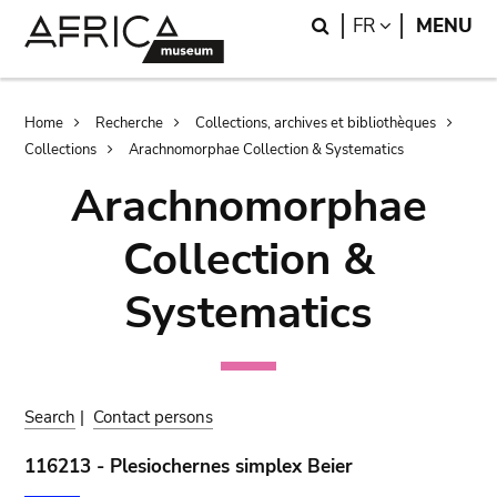
Skip
Skip
Search
LANGUAGE
FR
MENU
to
to
main
search
content
Breadcrumb
Home
Recherche
Collections, archives et bibliothèques
Collections
Arachnomorphae Collection & Systematics
Arachnomorphae
Collection &
Systematics
Search
|
Contact persons
116213 - Plesiochernes simplex Beier