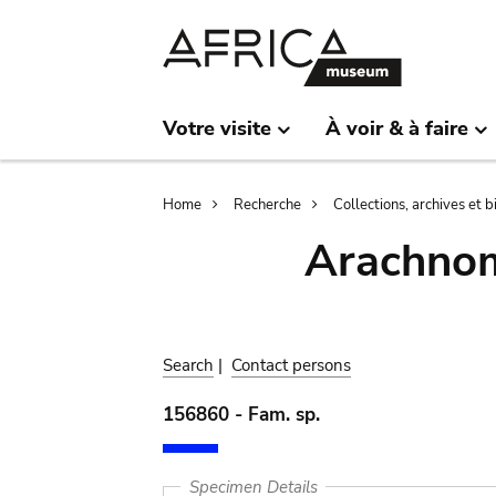
Skip
Skip
to
to
main
search
content
Votre visite
À voir & à faire
Breadcrumb
Home
Recherche
Collections, archives et 
Arachnom
Search
|
Contact persons
156860 - Fam. sp.
Specimen Details