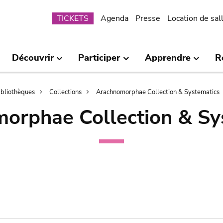
Submenu
TICKETS
Agenda
Presse
Location de sal
Découvrir
Participer
Apprendre
R
bibliothèques
Collections
Arachnomorphae Collection & Systematics
orphae Collection & Sy