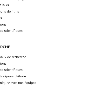
Talks
ions de films
ts
tions
és scientifiques
ERCHE
vaux de recherche
tions
és scientifiques
& séjours d'étude
iquez avec nos équipes