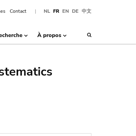
les
Contact
NL
FR
EN
DE
中文
echerche
À propos
Search
stematics