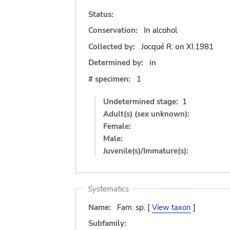
Status:
Conservation:
In alcohol
Collected by:
Jocqué R.
on
XI.1981
Determined by:
in
# specimen:
1
Undetermined stage:
1
Adult(s) (sex unknown):
Female:
Male:
Juvenile(s)/Immature(s):
Systematics
Name:
Fam. sp. [
View taxon
]
Subfamily: