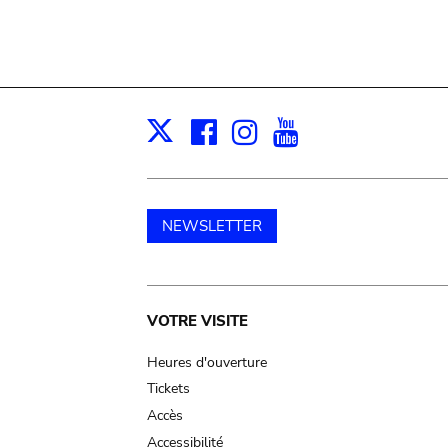
Facebook
Instagram
Youtube
Print
X
NEWSLETTER
Main
VOTRE VISITE
navigation
Heures d'ouverture
Tickets
Accès
Accessibilité