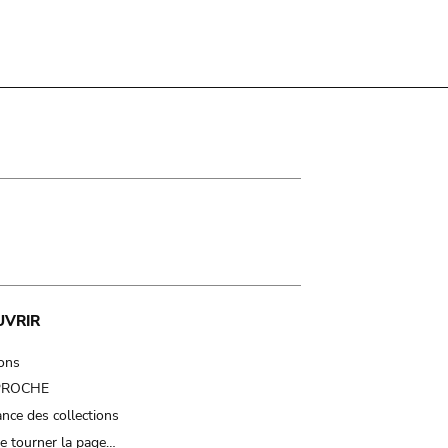
UVRIR
ions
 PROCHE
nce des collections
e tourner la page…