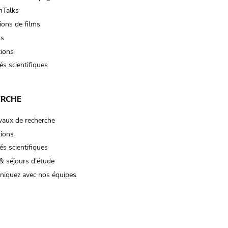
Talks
ions de films
ts
tions
és scientifiques
ERCHE
vaux de recherche
tions
és scientifiques
& séjours d'étude
iquez avec nos équipes