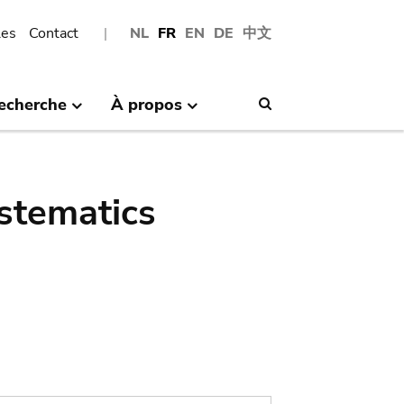
les
Contact
NL
FR
EN
DE
中文
echerche
À propos
Search
stematics