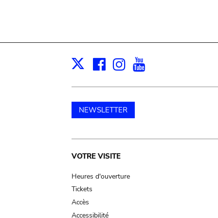
Facebook
Instagram
Youtube
Print
X
NEWSLETTER
Main
VOTRE VISITE
navigation
Heures d'ouverture
Tickets
Accès
Accessibilité