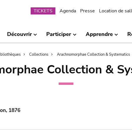
Submenu
TICKETS
Agenda
Presse
Location de sal
Découvrir
Participer
Apprendre
R
bibliothèques
Collections
Arachnomorphae Collection & Systematics
orphae Collection & Sy
mon, 1876