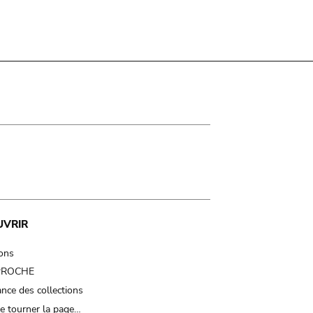
UVRIR
ions
 PROCHE
nce des collections
e tourner la page…