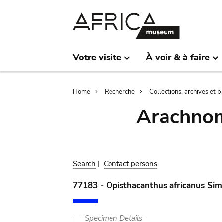
Skip
Skip
to
to
main
search
content
Votre visite
À voir & à faire
Breadcrumb
Home
Recherche
Collections, archives et 
Arachnom
Search
|
Contact persons
77183 - Opisthacanthus africanus Si
Specimen Details