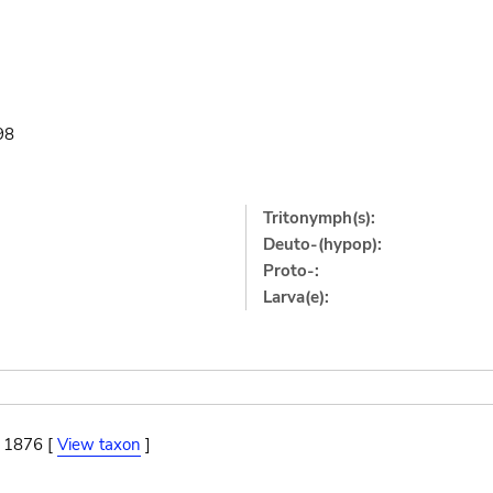
98
Tritonymph(s):
Deuto-(hypop):
Proto-:
Larva(e):
, 1876 [
View taxon
]