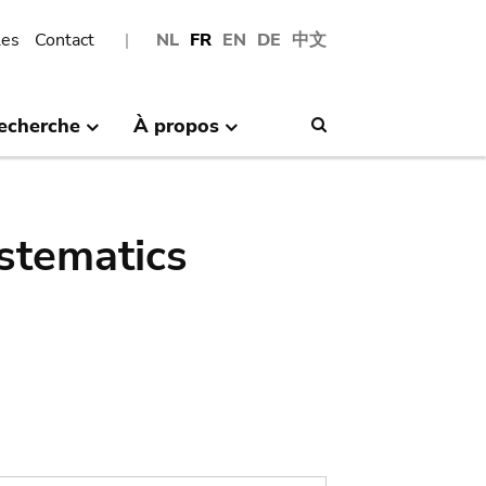
les
Contact
NL
FR
EN
DE
中文
echerche
À propos
Search
stematics