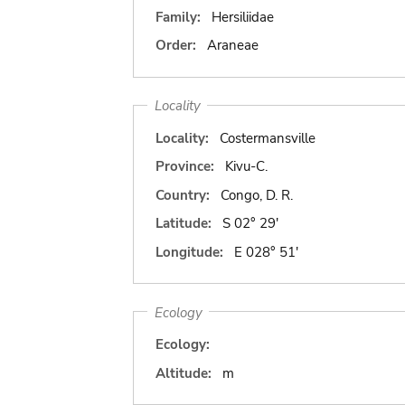
Family:
Hersiliidae
Order:
Araneae
Locality
Locality:
Costermansville
Province:
Kivu-C.
Country:
Congo, D. R.
Latitude:
S 02° 29'
Longitude:
E 028° 51'
Ecology
Ecology:
Altitude:
m