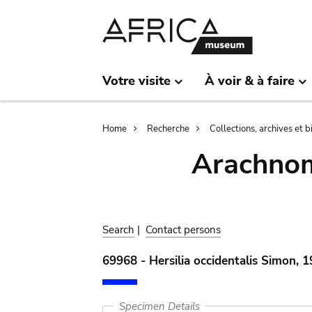
Skip
Skip
to
to
main
search
content
Votre visite
À voir & à faire
Breadcrumb
Home
Recherche
Collections, archives et 
Arachnom
Search
|
Contact persons
69968 - Hersilia occidentalis Simon, 
Specimen Details