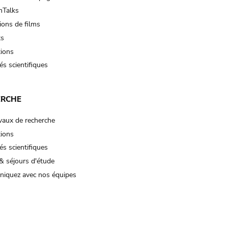
Talks
ions de films
ts
tions
és scientifiques
ERCHE
vaux de recherche
tions
és scientifiques
& séjours d'étude
iquez avec nos équipes