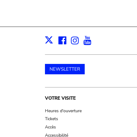
Facebook
Instagram
Youtube
Print
X
NEWSLETTER
Main
VOTRE VISITE
navigation
Heures d'ouverture
Tickets
Accès
Accessibilité