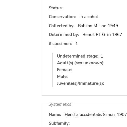
Status:
Conservation:
In alcohol
Collected by:
Babilon M.J.
on
1949
Determined by:
Benoit P.L.G.
in
1967
# specimen:
1
Undetermined stage:
1
Adult(s) (sex unknown):
Female:
Male:
Juvenile(s)/Immature(s):
Systematics
Name:
Hersilia occidentalis Simon, 1907
Subfamily: