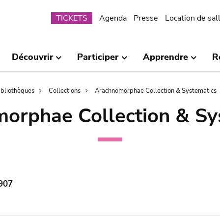
Submenu
TICKETS
Agenda
Presse
Location de sal
Découvrir
Participer
Apprendre
R
bibliothèques
Collections
Arachnomorphae Collection & Systematics
orphae Collection & Sy
1907