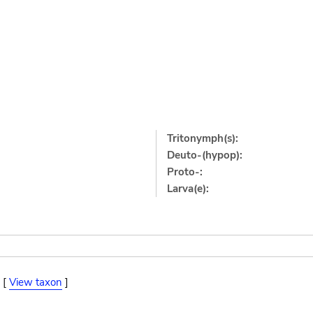
Tritonymph(s):
Deuto-(hypop):
Proto-:
Larva(e):
 [
View taxon
]