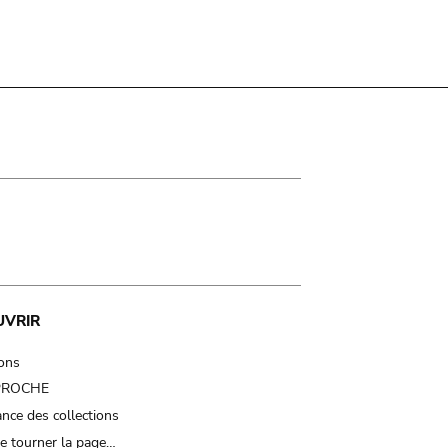
UVRIR
ions
 PROCHE
nce des collections
e tourner la page…