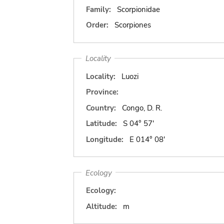
Family:
Scorpionidae
Order:
Scorpiones
Locality
Locality:
Luozi
Province:
Country:
Congo, D. R.
Latitude:
S 04° 57'
Longitude:
E 014° 08'
Ecology
Ecology:
Altitude:
m