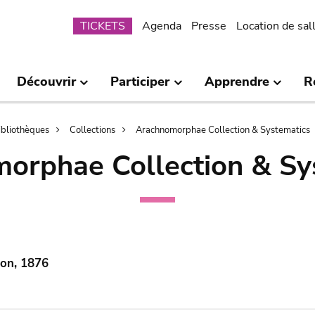
Submenu
TICKETS
Agenda
Presse
Location de sal
Découvrir
Participer
Apprendre
R
bibliothèques
Collections
Arachnomorphae Collection & Systematics
orphae Collection & Sy
mon, 1876