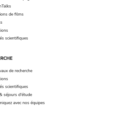
Talks
ions de films
ts
tions
és scientifiques
ERCHE
vaux de recherche
tions
és scientifiques
& séjours d'étude
iquez avec nos équipes