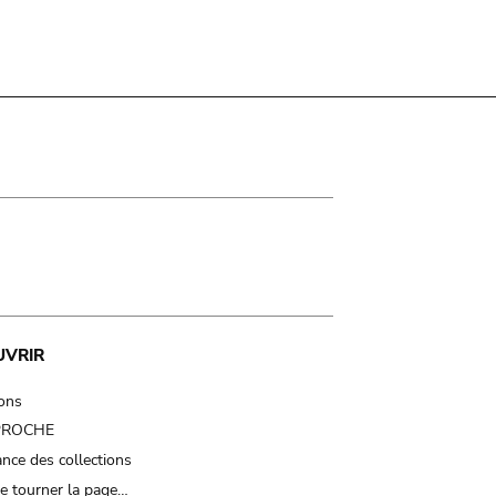
UVRIR
ions
 PROCHE
nce des collections
e tourner la page…