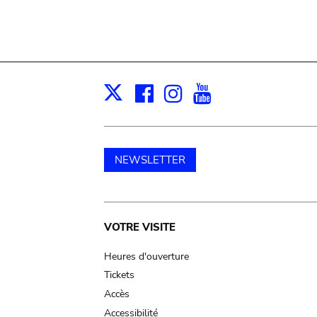
Facebook
Instagram
Youtube
Print
X
NEWSLETTER
Main
VOTRE VISITE
navigation
Heures d'ouverture
Tickets
Accès
Accessibilité