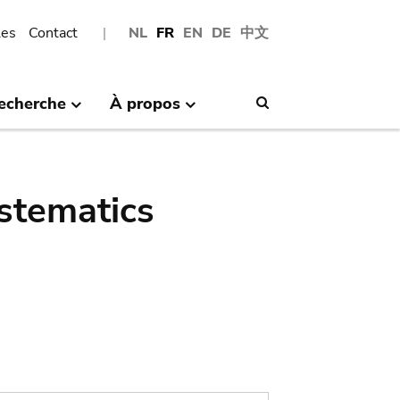
les
Contact
NL
FR
EN
DE
中文
echerche
À propos
Search
stematics