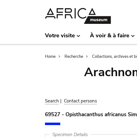
Skip
Skip
to
to
main
search
content
Votre visite
À voir & à faire
Breadcrumb
Home
Recherche
Collections, archives et 
Arachnom
Search
|
Contact persons
69527 - Opisthacanthus africanus Si
Specimen Details