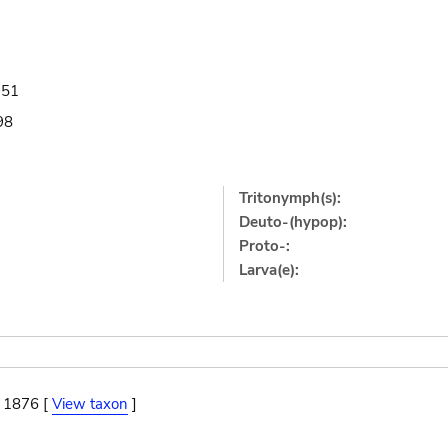
951
98
Tritonymph(s):
Deuto-(hypop):
Proto-:
Larva(e):
, 1876 [
View taxon
]