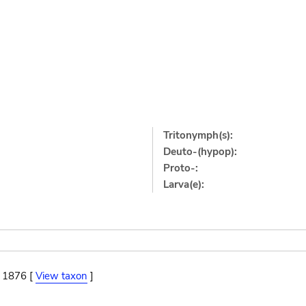
Tritonymph(s):
Deuto-(hypop):
Proto-:
Larva(e):
, 1876 [
View taxon
]