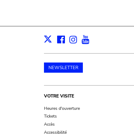
Facebook
Instagram
Youtube
Print
X
NEWSLETTER
Main
VOTRE VISITE
navigation
Heures d'ouverture
Tickets
Accès
Accessibilité