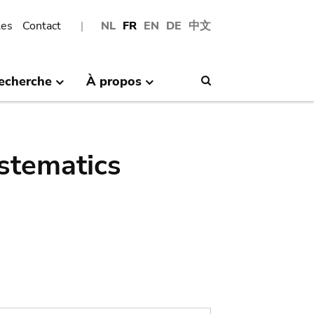
les
Contact
NL
FR
EN
DE
中文
echerche
À propos
Search
stematics