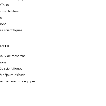
Talks
ions de films
ts
tions
és scientifiques
ERCHE
vaux de recherche
tions
és scientifiques
& séjours d'étude
iquez avec nos équipes