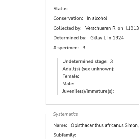
Status:
Conservation:
In alcohol
Collected by:
Verschueren R.
on
II.1913
Determined by:
Giltay L
in
1924
# specimen:
3
Undetermined stage:
3
Adult(s) (sex unknown):
Female:
Male:
Juvenile(s)/Immature(s):
Systematics
Name:
Opisthacanthus africanus Simon
Subfamily: