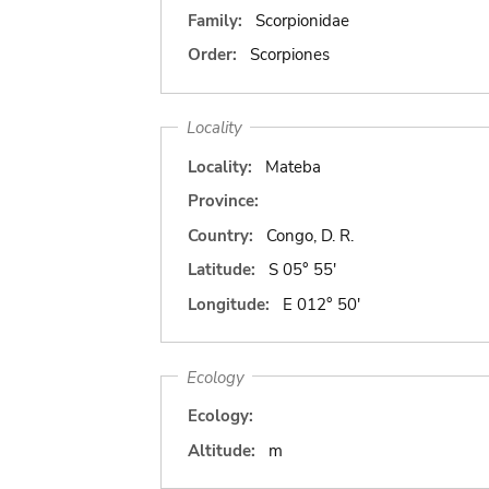
Family:
Scorpionidae
Order:
Scorpiones
Locality
Locality:
Mateba
Province:
Country:
Congo, D. R.
Latitude:
S 05° 55'
Longitude:
E 012° 50'
Ecology
Ecology:
Altitude:
m