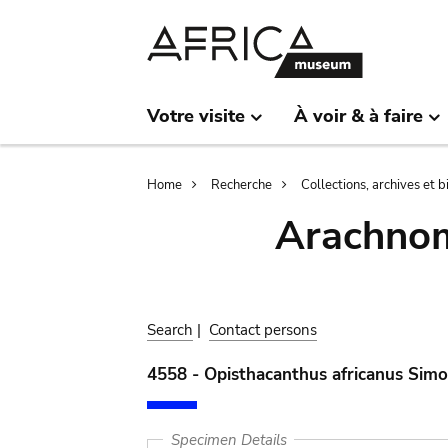
Skip
Skip
to
to
main
search
content
Votre visite
À voir & à faire
Breadcrumb
Home
Recherche
Collections, archives et 
Arachnom
Search
|
Contact persons
4558 - Opisthacanthus africanus Sim
Specimen Details