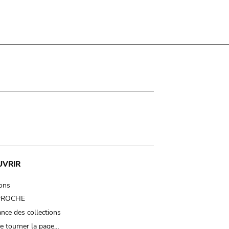
UVRIR
ions
 PROCHE
nce des collections
e tourner la page…