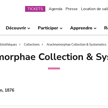
Submenu
TICKETS
Agenda
Presse
Location de sal
Découvrir
Participer
Apprendre
R
bibliothèques
Collections
Arachnomorphae Collection & Systematics
orphae Collection & Sy
on, 1876