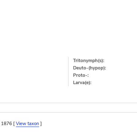
Tritonymph(s):
Deuto-(hypop):
Proto-:
Larva(e):
, 1876 [
View taxon
]