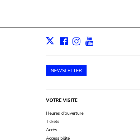
Facebook
Instagram
Youtube
Print
X
NEWSLETTER
Main
VOTRE VISITE
navigation
Heures d'ouverture
Tickets
Accès
Accessibilité