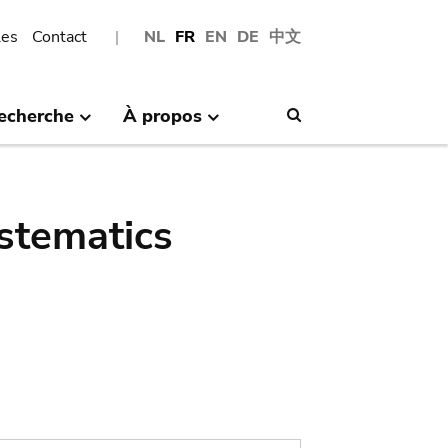
les
Contact
NL
FR
EN
DE
中文
echerche
À propos
Search
stematics