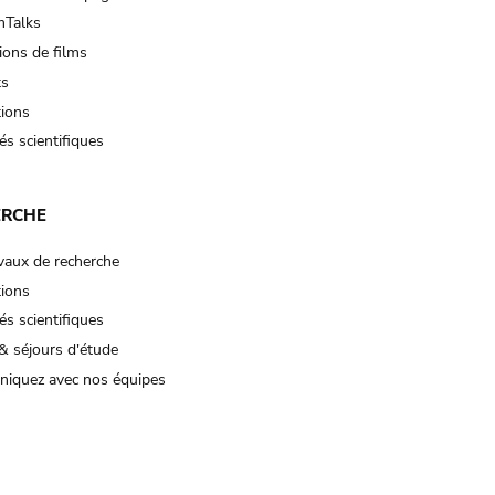
Talks
ions de films
ts
tions
és scientifiques
ERCHE
vaux de recherche
tions
és scientifiques
& séjours d'étude
iquez avec nos équipes