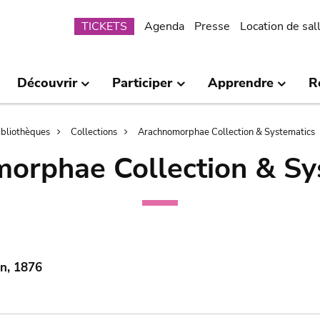
Submenu
TICKETS
Agenda
Presse
Location de sal
Découvrir
Participer
Apprendre
R
bibliothèques
Collections
Arachnomorphae Collection & Systematics
orphae Collection & Sy
on, 1876