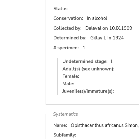
Status:
Conservation:
In alcohol
Collected by:
Deleval
on
10.IX.1909
Determined by:
Giltay L
in
1924
# specimen:
1
Undetermined stage:
1
Adult(s) (sex unknown):
Female:
Male:
Juvenile(s)/Immature(s):
Systematics
Name:
Opisthacanthus africanus Simon
Subfamily: