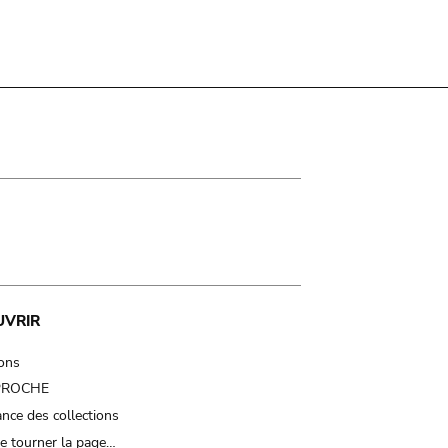
UVRIR
ions
 PROCHE
nce des collections
e tourner la page…