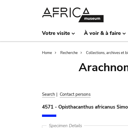
Skip
Skip
to
to
main
search
content
Votre visite
À voir & à faire
Breadcrumb
Home
Recherche
Collections, archives et 
Arachnom
Search
|
Contact persons
4571 - Opisthacanthus africanus Sim
Specimen Details