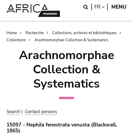
Skip
Skip
Search
LANGUAGE
FR
MENU
to
to
main
search
content
Breadcrumb
Home
Recherche
Collections, archives et bibliothèques
Collections
Arachnomorphae Collection & Systematics
Arachnomorphae
Collection &
Systematics
Search
|
Contact persons
15097 - Nephila fenestrata venusta (Blackwall,
1865)