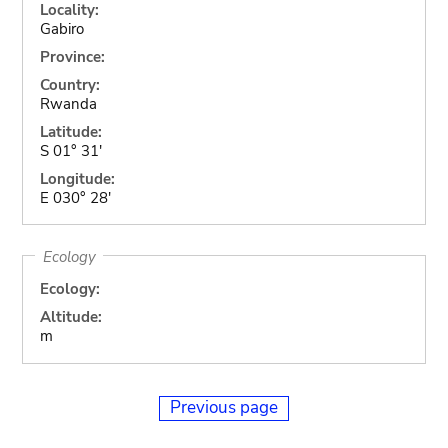
Locality:
Gabiro
Province:
Country:
Rwanda
Latitude:
S 01° 31'
Longitude:
E 030° 28'
Ecology
Ecology:
Altitude:
m
Previous page