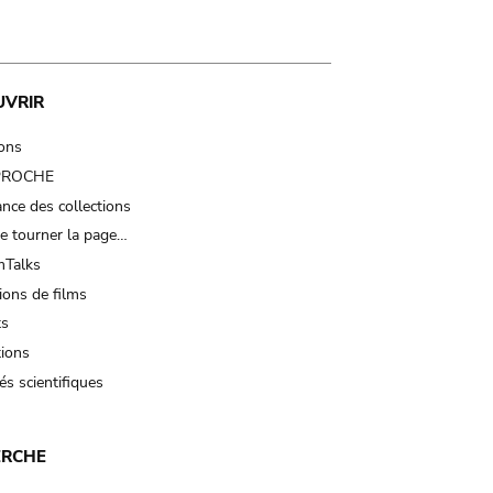
UVRIR
ions
 PROCHE
nce des collections
e tourner la page…
Talks
ions de films
ts
tions
és scientifiques
ERCHE