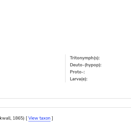
Tritonymph(s):
Deuto-(hypop):
Proto-:
Larva(e):
ckwall, 1865) [
View taxon
]