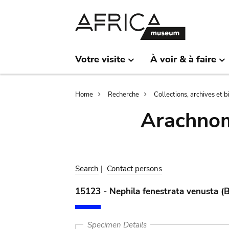
Skip
Skip
to
to
main
search
content
Votre visite
À voir & à faire
Breadcrumb
Home
Recherche
Collections, archives et 
Arachnom
Search
|
Contact persons
15123 - Nephila fenestrata venusta (B
Specimen Details