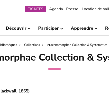
Submenu
TICKETS
Agenda
Presse
Location de sal
Découvrir
Participer
Apprendre
R
bibliothèques
Collections
Arachnomorphae Collection & Systematics
orphae Collection & Sy
lackwall, 1865)