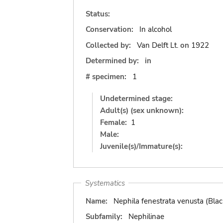
Status:
Conservation:
In alcohol
Collected by:
Van Delft Lt.
on
1922
Determined by:
in
# specimen:
1
Undetermined stage:
Adult(s) (sex unknown):
Female:
1
Male:
Juvenile(s)/Immature(s):
Systematics
Name:
Nephila fenestrata venusta (Bla
Subfamily:
Nephilinae