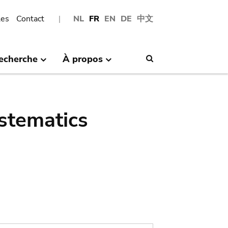
les
Contact
NL
FR
EN
DE
中文
echerche
À propos
Search
stematics