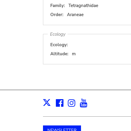
Family:
Tetragnathidae
Order:
Araneae
Ecology
Ecology:
Altitude:
m
Facebook
Instagram
Youtube
Print
X
NEWSLETTER