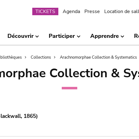
Submenu
TICKETS
Agenda
Presse
Location de sal
Découvrir
Participer
Apprendre
R
bibliothèques
Collections
Arachnomorphae Collection & Systematics
orphae Collection & Sy
lackwall, 1865)