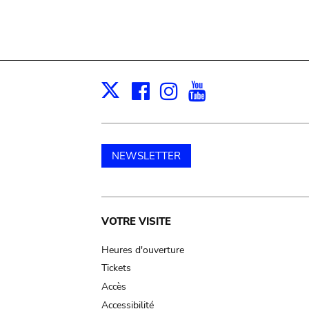
Facebook
Instagram
Youtube
Print
X
NEWSLETTER
Main
VOTRE VISITE
navigation
Heures d'ouverture
Tickets
Accès
Accessibilité