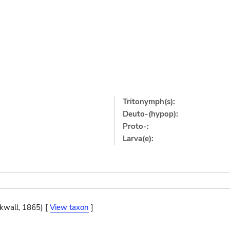
Tritonymph(s):
Deuto-(hypop):
Proto-:
Larva(e):
ckwall, 1865) [
View taxon
]