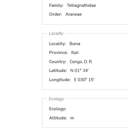
Family:
Tetragnathidae
Order:
Araneae
Locality
Locality:
Bunia
Province:
Ituri
Country:
Congo, D. R.
Latitude:
N 01° 34'
Longitude:
E 030° 15'
Ecology
Ecology:
Altitude:
m