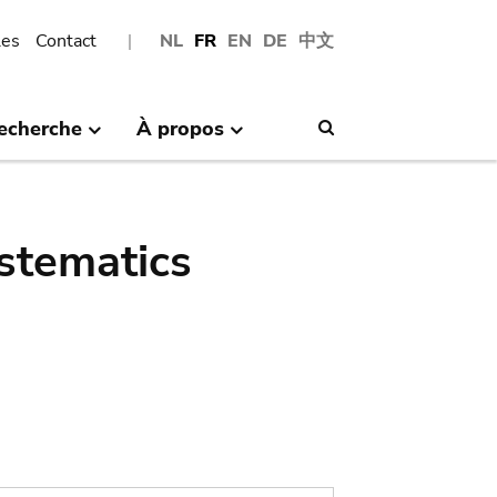
les
Contact
NL
FR
EN
DE
中文
echerche
À propos
Search
stematics