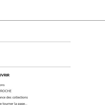
UVRIR
ions
 PROCHE
nce des collections
e tourner la page…