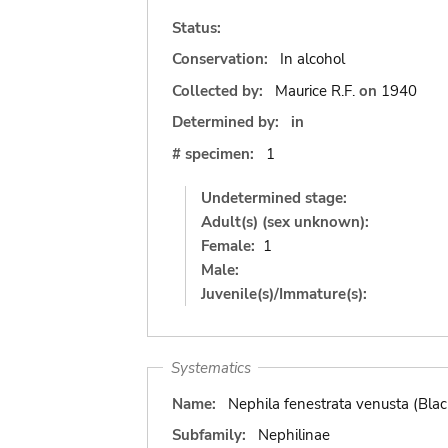
Status:
Conservation:
In alcohol
Collected by:
Maurice R.F.
on
1940
Determined by:
in
# specimen:
1
Undetermined stage:
Adult(s) (sex unknown):
Female:
1
Male:
Juvenile(s)/Immature(s):
Systematics
Name:
Nephila fenestrata venusta (Bla
Subfamily:
Nephilinae