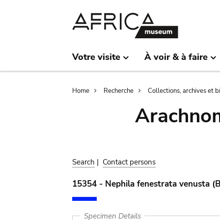
Skip
Skip
to
to
main
search
content
Votre visite
À voir & à faire
Breadcrumb
Home
Recherche
Collections, archives et 
Arachnom
Search
|
Contact persons
15354 - Nephila fenestrata venusta (B
Specimen Details