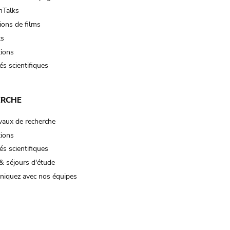
Talks
ions de films
ts
tions
és scientifiques
ERCHE
vaux de recherche
tions
és scientifiques
& séjours d'étude
iquez avec nos équipes