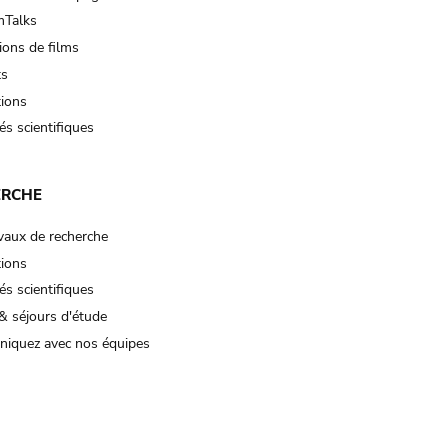
Talks
ions de films
ts
tions
és scientifiques
ERCHE
vaux de recherche
tions
és scientifiques
& séjours d'étude
iquez avec nos équipes