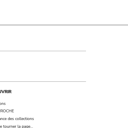
UVRIR
ions
 PROCHE
nce des collections
e tourner la page…