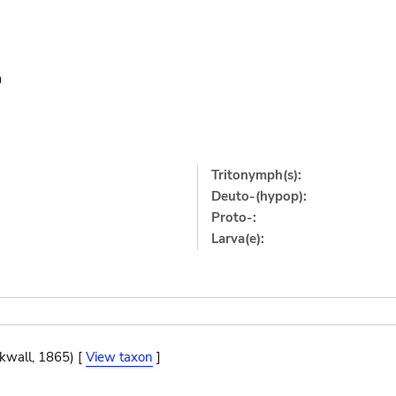
0
Tritonymph(s):
Deuto-(hypop):
Proto-:
Larva(e):
ckwall, 1865) [
View taxon
]