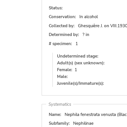
Status:
Conservation:
In alcohol
Collected by:
Ghesquière J.
on
VIII.193
Determined by:
?
in
# specimen:
1
Undetermined stage:
Adult(s) (sex unknown):
Female:
1
Male:
Juvenile(s)/Immature(s):
Systematics
Name:
Nephila fenestrata venusta (Bla
Subfamily:
Nephilinae