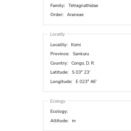
Family:
Tetragnathidae
Order:
Araneae
Locality
Locality:
Komi
Province:
Sankuru
Country:
Congo, D. R.
Latitude:
S 03° 23'
Longitude:
E 023° 46'
Ecology
Ecology:
Altitude:
m