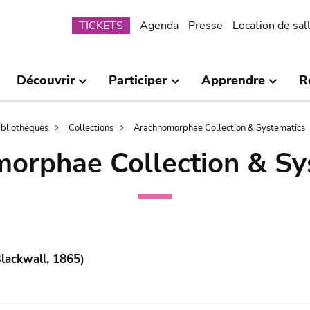
Submenu
TICKETS
Agenda
Presse
Location de sal
Découvrir
Participer
Apprendre
R
bibliothèques
Collections
Arachnomorphae Collection & Systematics
orphae Collection & Sy
lackwall, 1865)