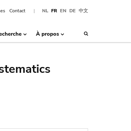
les
Contact
NL
FR
EN
DE
中文
echerche
À propos
Search
stematics