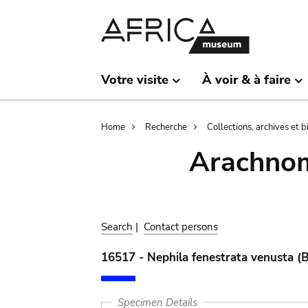
Skip
Skip
to
to
main
search
content
Votre visite
À voir & à faire
Breadcrumb
Home
Recherche
Collections, archives et 
Arachnom
Search
|
Contact persons
16517 - Nephila fenestrata venusta (B
Specimen Details