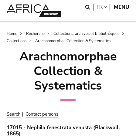
Skip
Skip
Search
LANGUAGE
FR
MENU
to
to
main
search
content
Breadcrumb
Home
Recherche
Collections, archives et bibliothèques
Collections
Arachnomorphae Collection & Systematics
Arachnomorphae
Collection &
Systematics
Search
|
Contact persons
17015 - Nephila fenestrata venusta (Blackwall,
1865)