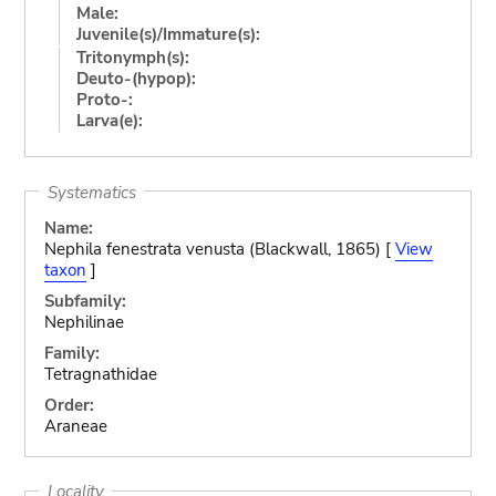
Male:
Juvenile(s)/Immature(s):
Tritonymph(s):
Deuto-(hypop):
Proto-:
Larva(e):
Systematics
Name:
Nephila fenestrata venusta (Blackwall, 1865) [
View
taxon
]
Subfamily:
Nephilinae
Family:
Tetragnathidae
Order:
Araneae
Locality