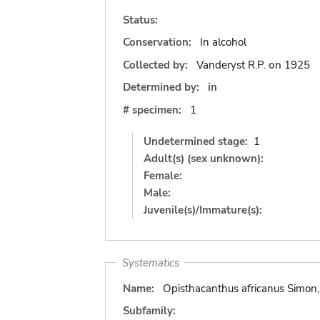
Status:
Conservation:
In alcohol
Collected by:
Vanderyst R.P.
on
1925
Determined by:
in
# specimen:
1
Undetermined stage:
1
Adult(s) (sex unknown):
Female:
Male:
Juvenile(s)/Immature(s):
Systematics
Name:
Opisthacanthus africanus Simon
Subfamily: