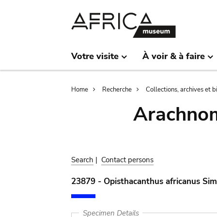
Skip
Skip
to
to
main
search
content
Votre visite
À voir & à faire
Breadcrumb
Home
Recherche
Collections, archives et 
Arachnom
Search
|
Contact persons
23879 - Opisthacanthus africanus Si
Specimen Details