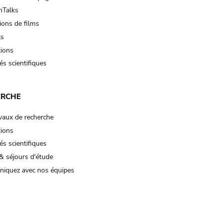
Talks
ions de films
ts
tions
és scientifiques
ERCHE
vaux de recherche
tions
és scientifiques
& séjours d'étude
iquez avec nos équipes