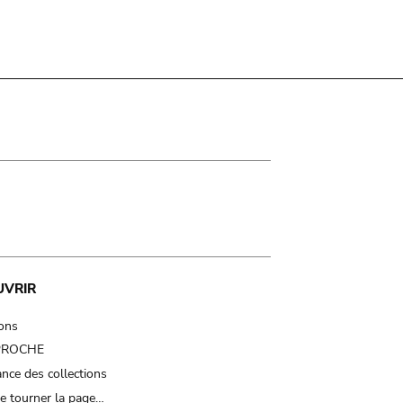
UVRIR
ions
 PROCHE
nce des collections
e tourner la page…