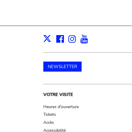
Facebook
Instagram
Youtube
Print
X
NEWSLETTER
Main
VOTRE VISITE
navigation
Heures d'ouverture
Tickets
Accès
Accessibilité