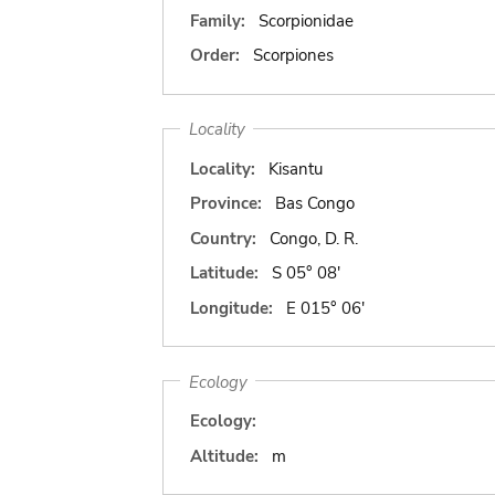
Family:
Scorpionidae
Order:
Scorpiones
Locality
Locality:
Kisantu
Province:
Bas Congo
Country:
Congo, D. R.
Latitude:
S 05° 08'
Longitude:
E 015° 06'
Ecology
Ecology:
Altitude:
m