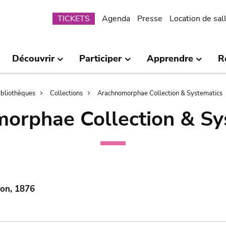
Submenu
TICKETS
Agenda
Presse
Location de sal
Découvrir
Participer
Apprendre
R
bibliothèques
Collections
Arachnomorphae Collection & Systematics
orphae Collection & Sy
mon, 1876