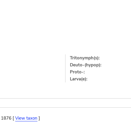
Tritonymph(s):
Deuto-(hypop):
Proto-:
Larva(e):
, 1876 [
View taxon
]