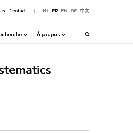
les
Contact
NL
FR
EN
DE
中文
echerche
À propos
Search
stematics