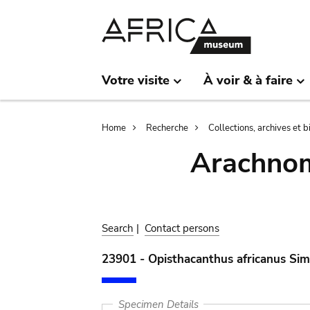
Skip
Skip
to
to
main
search
content
Votre visite
À voir & à faire
Breadcrumb
Home
Recherche
Collections, archives et 
Arachnom
Search
|
Contact persons
23901 - Opisthacanthus africanus Si
Specimen Details