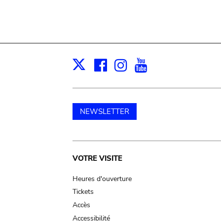
Facebook
Instagram
Youtube
Print
X
NEWSLETTER
Main
VOTRE VISITE
navigation
Heures d'ouverture
Tickets
Accès
Accessibilité