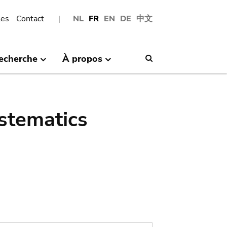
les
Contact
NL
FR
EN
DE
中文
echerche
À propos
Search
stematics