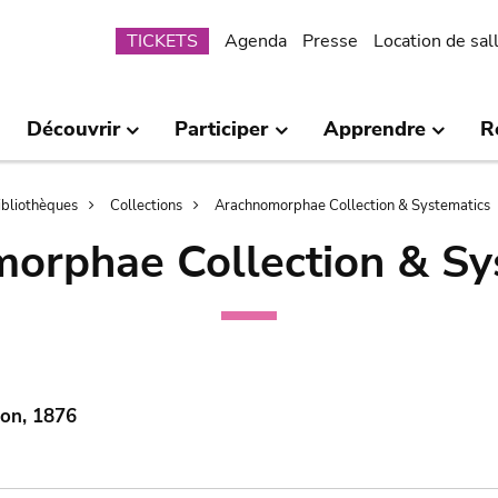
Submenu
TICKETS
Agenda
Presse
Location de sal
Découvrir
Participer
Apprendre
R
bibliothèques
Collections
Arachnomorphae Collection & Systematics
orphae Collection & Sy
mon, 1876