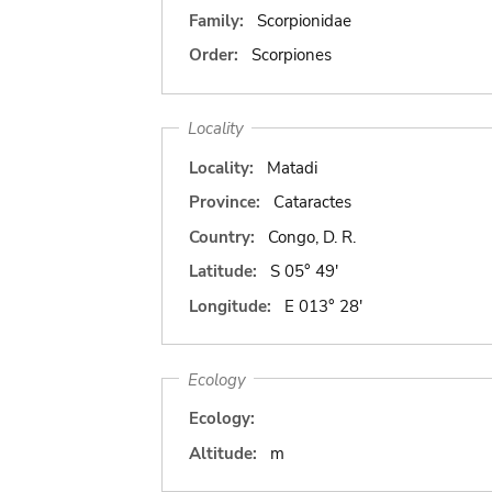
Family:
Scorpionidae
Order:
Scorpiones
Locality
Locality:
Matadi
Province:
Cataractes
Country:
Congo, D. R.
Latitude:
S 05° 49'
Longitude:
E 013° 28'
Ecology
Ecology:
Altitude:
m