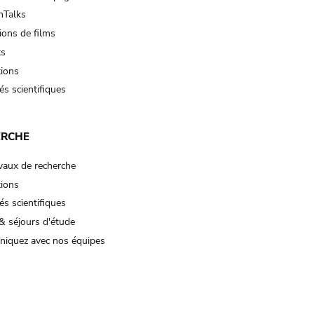
Talks
ions de films
ts
tions
és scientifiques
ERCHE
vaux de recherche
tions
és scientifiques
& séjours d'étude
iquez avec nos équipes