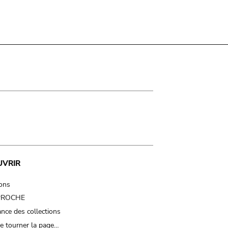
UVRIR
ions
 PROCHE
nce des collections
e tourner la page…