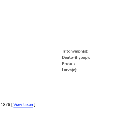
Tritonymph(s):
Deuto-(hypop):
Proto-:
Larva(e):
, 1876 [
View taxon
]