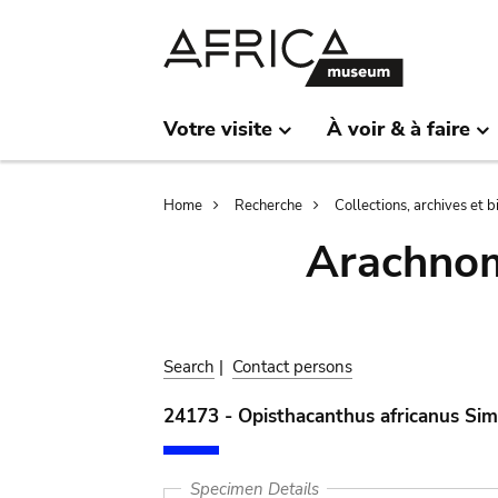
Skip
Skip
to
to
main
search
content
Votre visite
À voir & à faire
Breadcrumb
Home
Recherche
Collections, archives et 
Arachnom
Search
|
Contact persons
24173 - Opisthacanthus africanus Si
Specimen Details