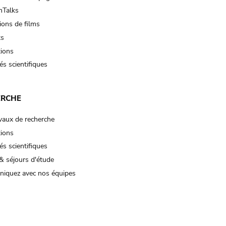
Talks
ions de films
ts
tions
és scientifiques
ERCHE
vaux de recherche
tions
és scientifiques
& séjours d'étude
iquez avec nos équipes