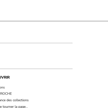
UVRIR
ions
 PROCHE
nce des collections
e tourner la page…