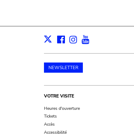
Facebook
Instagram
Youtube
Print
X
NEWSLETTER
Main
VOTRE VISITE
navigation
Heures d'ouverture
Tickets
Accès
Accessibilité