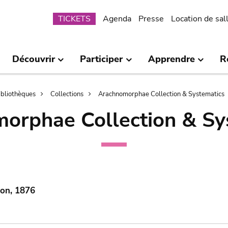
Submenu
TICKETS
Agenda
Presse
Location de sal
Découvrir
Participer
Apprendre
R
bibliothèques
Collections
Arachnomorphae Collection & Systematics
orphae Collection & Sy
mon, 1876