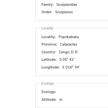
Family:
Scorpionidae
Order:
Scorpiones
Locality
Locality:
Popokabaka
Province:
Cataractes
Country:
Congo, D. R.
Latitude:
S 05° 42'
Longitude:
E 016° 34'
Ecology
Ecology:
Altitude:
m