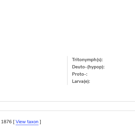
Tritonymph(s):
Deuto-(hypop):
Proto-:
Larva(e):
, 1876 [
View taxon
]