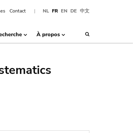
les
Contact
NL
FR
EN
DE
中文
echerche
À propos
Search
stematics