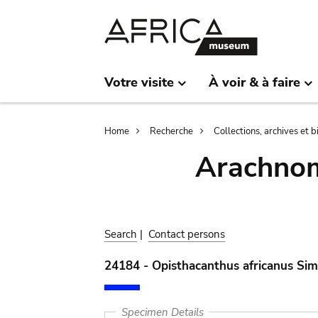
Skip
Skip
to
to
main
search
content
Votre visite
À voir & à faire
Breadcrumb
Home
Recherche
Collections, archives et 
Arachnom
Search
|
Contact persons
24184 - Opisthacanthus africanus Si
Specimen Details