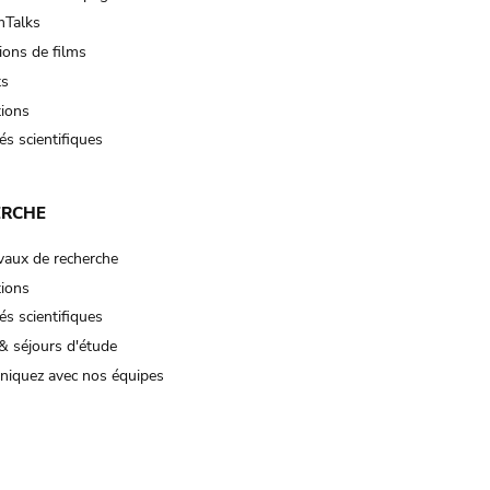
Talks
ions de films
ts
tions
és scientifiques
ERCHE
vaux de recherche
tions
és scientifiques
& séjours d'étude
iquez avec nos équipes