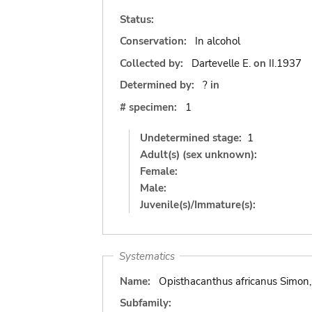
Status:
Conservation:
In alcohol
Collected by:
Dartevelle E.
on
II.1937
Determined by:
?
in
# specimen:
1
Undetermined stage:
1
Adult(s) (sex unknown):
Female:
Male:
Juvenile(s)/Immature(s):
Systematics
Name:
Opisthacanthus africanus Simon
Subfamily: