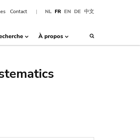
les
Contact
NL
FR
EN
DE
中文
echerche
À propos
Search
stematics