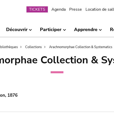
Submenu
TICKETS
Agenda
Presse
Location de sal
Découvrir
Participer
Apprendre
R
bibliothèques
Collections
Arachnomorphae Collection & Systematics
orphae Collection & Sy
mon, 1876