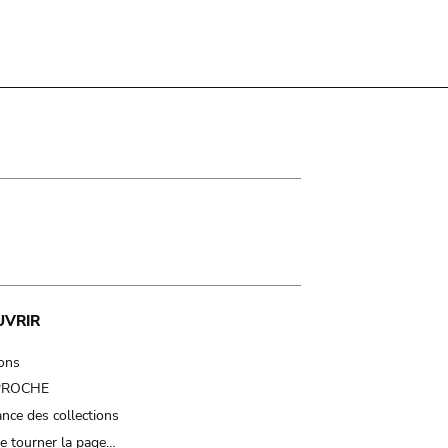
UVRIR
ions
 PROCHE
nce des collections
e tourner la page…