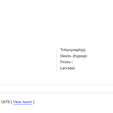
Tritonymph(s):
Deuto-(hypop):
Proto-:
Larva(e):
, 1876 [
View taxon
]