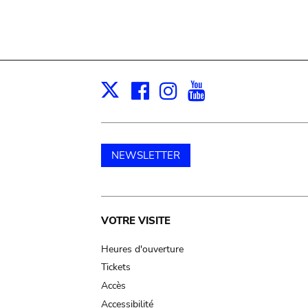
Facebook
Instagram
Youtube
Print
X
NEWSLETTER
Main
VOTRE VISITE
navigation
Heures d'ouverture
Tickets
Accès
Accessibilité