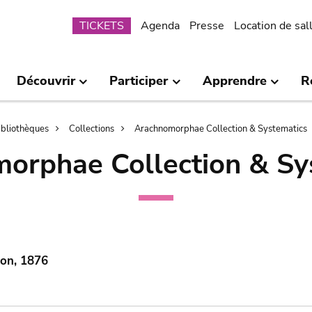
Submenu
TICKETS
Agenda
Presse
Location de sal
Découvrir
Participer
Apprendre
R
bibliothèques
Collections
Arachnomorphae Collection & Systematics
orphae Collection & Sy
mon, 1876