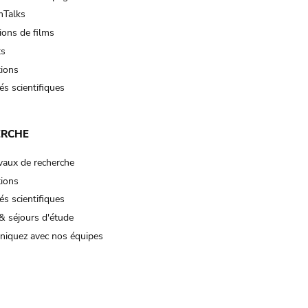
Talks
ions de films
ts
tions
és scientifiques
ERCHE
vaux de recherche
tions
és scientifiques
& séjours d'étude
iquez avec nos équipes