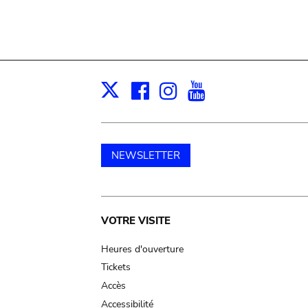
Facebook
Instagram
Youtube
Print
X
NEWSLETTER
Main
VOTRE VISITE
navigation
Heures d'ouverture
Tickets
Accès
Accessibilité