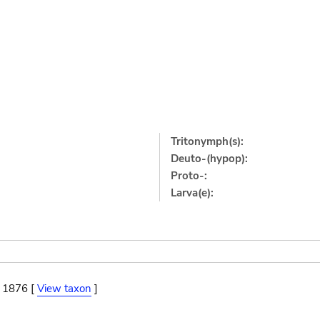
Tritonymph(s):
Deuto-(hypop):
Proto-:
Larva(e):
, 1876 [
View taxon
]