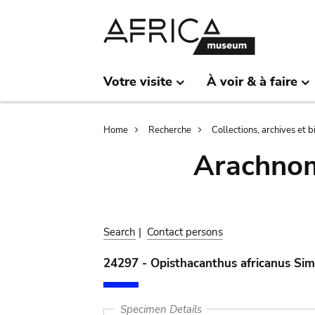
Skip
Skip
to
to
main
search
content
Votre visite
À voir & à faire
Breadcrumb
Home
Recherche
Collections, archives et 
Arachnom
Search
|
Contact persons
24297 - Opisthacanthus africanus Si
Specimen Details