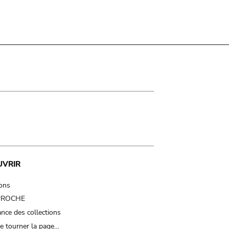
UVRIR
ions
 PROCHE
nce des collections
e tourner la page…