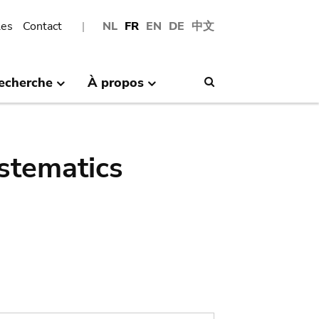
les
Contact
NL
FR
EN
DE
中文
echerche
À propos
Search
stematics