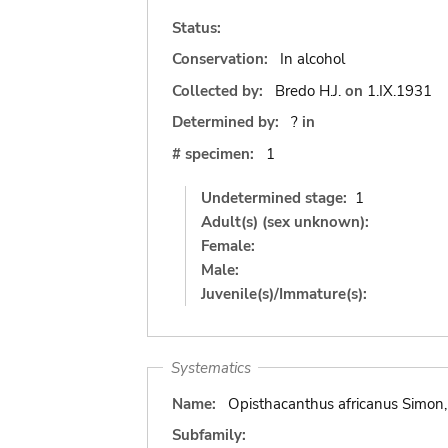
Status:
Conservation:
In alcohol
Collected by:
Bredo H.J.
on
1.IX.1931
Determined by:
?
in
# specimen:
1
Undetermined stage:
1
Adult(s) (sex unknown):
Female:
Male:
Juvenile(s)/Immature(s):
Systematics
Name:
Opisthacanthus africanus Simon
Subfamily: