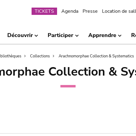
Submenu
TICKETS
Agenda
Presse
Location de sal
Découvrir
Participer
Apprendre
R
bibliothèques
Collections
Arachnomorphae Collection & Systematics
orphae Collection & Sy