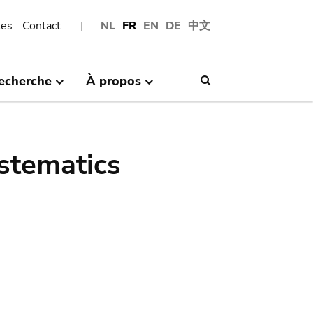
les
Contact
NL
FR
EN
DE
中文
echerche
À propos
Search
stematics