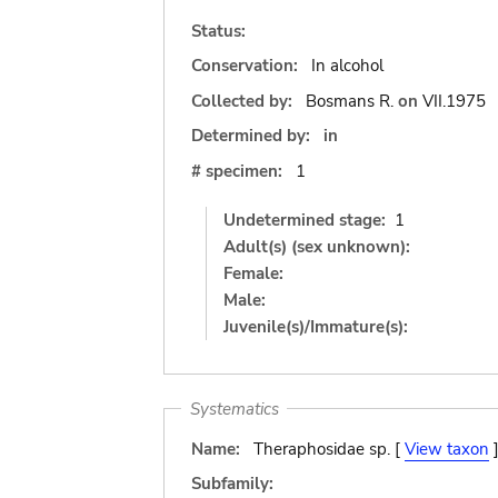
Status:
Conservation:
In alcohol
Collected by:
Bosmans R.
on
VII.1975
Determined by:
in
# specimen:
1
Undetermined stage:
1
Adult(s) (sex unknown):
Female:
Male:
Juvenile(s)/Immature(s):
Systematics
Name:
Theraphosidae sp. [
View taxon
Subfamily: