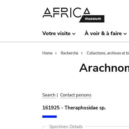
Skip
Skip
to
to
main
search
content
Votre visite
À voir & à faire
Breadcrumb
Home
Recherche
Collections, archives et 
Arachnom
Search
|
Contact persons
161925 - Theraphosidae sp.
Specimen Details