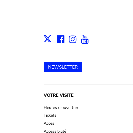
Facebook
Instagram
Youtube
Print
X
NEWSLETTER
Main
VOTRE VISITE
navigation
Heures d'ouverture
Tickets
Accès
Accessibilité