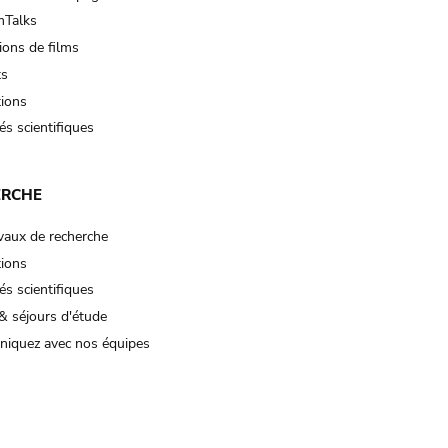
Talks
ions de films
ts
tions
és scientifiques
ERCHE
vaux de recherche
tions
és scientifiques
& séjours d'étude
iquez avec nos équipes