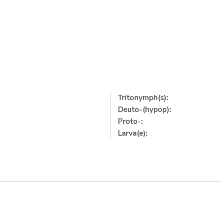
Tritonymph(s):
Deuto-(hypop):
Proto-:
Larva(e):
]