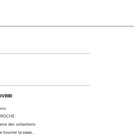
UVRIR
ions
 PROCHE
nce des collections
e tourner la page…