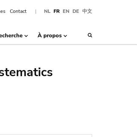
les
Contact
NL
FR
EN
DE
中文
echerche
À propos
Search
stematics