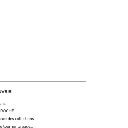
UVRIR
ions
 PROCHE
nce des collections
e tourner la page…