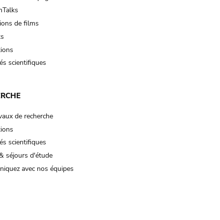
Talks
ions de films
ts
tions
és scientifiques
ERCHE
vaux de recherche
tions
és scientifiques
& séjours d'étude
iquez avec nos équipes