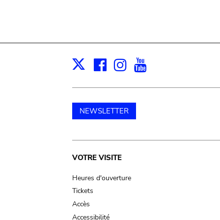
Facebook
Instagram
Youtube
Print
X
NEWSLETTER
Main
VOTRE VISITE
navigation
Heures d'ouverture
Tickets
Accès
Accessibilité