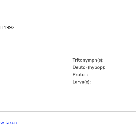
II.1992
Tritonymph(s):
Deuto-(hypop):
Proto-:
Larva(e):
ew taxon
]