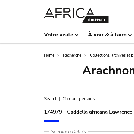
Skip
Skip
to
to
main
search
content
Votre visite
À voir & à faire
Breadcrumb
Home
Recherche
Collections, archives et 
Arachnom
Search
|
Contact persons
174979 - Caddella africana Lawrence
Specimen Details