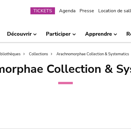
Submenu
TICKETS
Agenda
Presse
Location de sal
Découvrir
Participer
Apprendre
R
bibliothèques
Collections
Arachnomorphae Collection & Systematics
orphae Collection & Sy