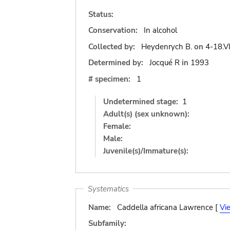
Status:
Conservation:
In alcohol
Collected by:
Heydenrych B.
on
4-18.VI
Determined by:
Jocqué R
in
1993
# specimen:
1
Undetermined stage:
1
Adult(s) (sex unknown):
Female:
Male:
Juvenile(s)/Immature(s):
Systematics
Name:
Caddella africana Lawrence [
Vi
Subfamily: