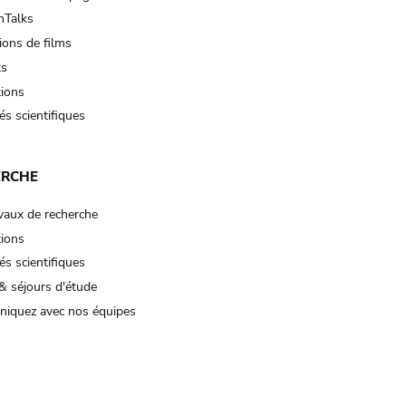
Talks
ions de films
ts
tions
és scientifiques
ERCHE
vaux de recherche
tions
és scientifiques
& séjours d'étude
iquez avec nos équipes