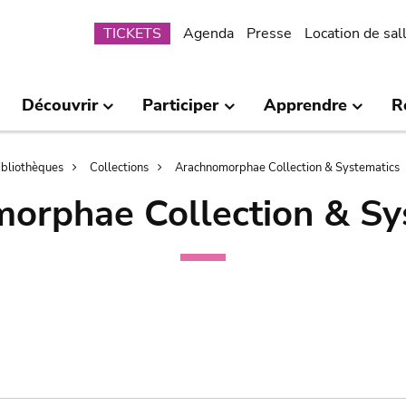
Submenu
TICKETS
Agenda
Presse
Location de sal
Découvrir
Participer
Apprendre
R
bibliothèques
Collections
Arachnomorphae Collection & Systematics
orphae Collection & Sy