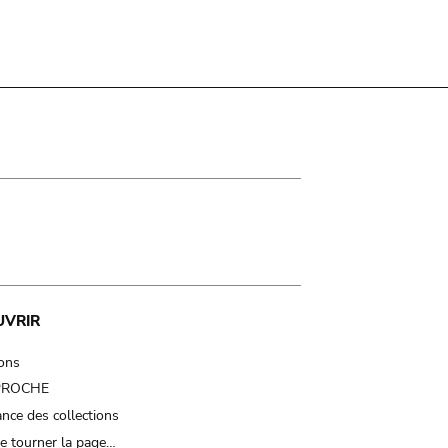
UVRIR
ions
 PROCHE
nce des collections
e tourner la page…