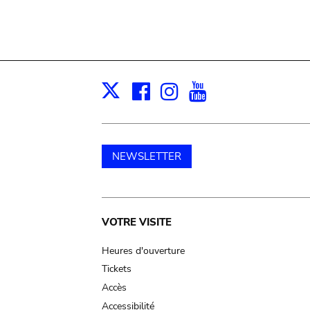
Facebook
Instagram
Youtube
Print
X
NEWSLETTER
Main
VOTRE VISITE
navigation
Heures d'ouverture
Tickets
Accès
Accessibilité