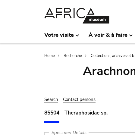
Skip
Skip
to
to
main
search
content
Votre visite
À voir & à faire
Breadcrumb
Home
Recherche
Collections, archives et 
Arachnom
Search
|
Contact persons
85504 - Theraphosidae sp.
Specimen Details