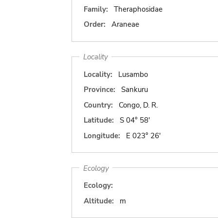
Family:
Theraphosidae
Order:
Araneae
Locality
Locality:
Lusambo
Province:
Sankuru
Country:
Congo, D. R.
Latitude:
S 04° 58'
Longitude:
E 023° 26'
Ecology
Ecology:
Altitude:
m