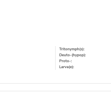
Tritonymph(s):
Deuto-(hypop):
Proto-:
Larva(e):
]