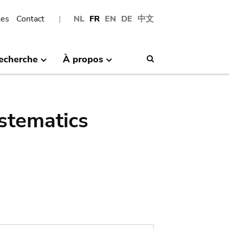
les
Contact
NL
FR
EN
DE
中文
echerche
À propos
Search
stematics