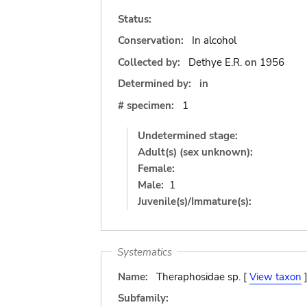
Status:
Conservation:
In alcohol
Collected by:
Dethye E.R.
on
1956
Determined by:
in
# specimen:
1
Undetermined stage:
Adult(s) (sex unknown):
Female:
Male:
1
Juvenile(s)/Immature(s):
Systematics
Name:
Theraphosidae sp. [
View taxon
Subfamily: