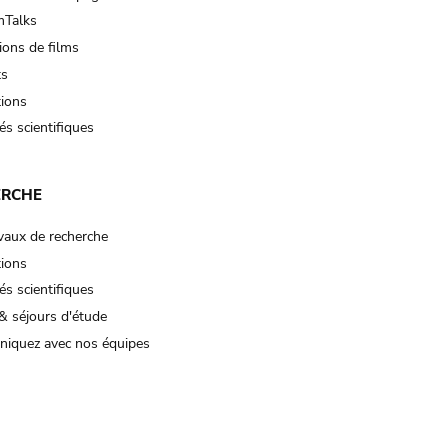
Talks
ions de films
ts
tions
és scientifiques
ERCHE
vaux de recherche
tions
és scientifiques
& séjours d'étude
iquez avec nos équipes