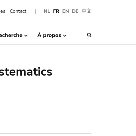
les
Contact
NL
FR
EN
DE
中文
echerche
À propos
Search
stematics