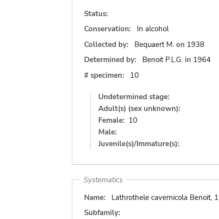
Status:
Conservation:
In alcohol
Collected by:
Bequaert M.
on
1938
Determined by:
Benoit P.L.G.
in
1964
# specimen:
10
Undetermined stage:
Adult(s) (sex unknown):
Female:
10
Male:
Juvenile(s)/Immature(s):
Systematics
Name:
Lathrothele cavernicola Benoit, 
Subfamily: