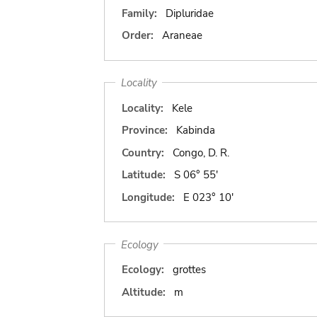
Family:
Dipluridae
Order:
Araneae
Locality
Locality:
Kele
Province:
Kabinda
Country:
Congo, D. R.
Latitude:
S 06° 55'
Longitude:
E 023° 10'
Ecology
Ecology:
grottes
Altitude:
m