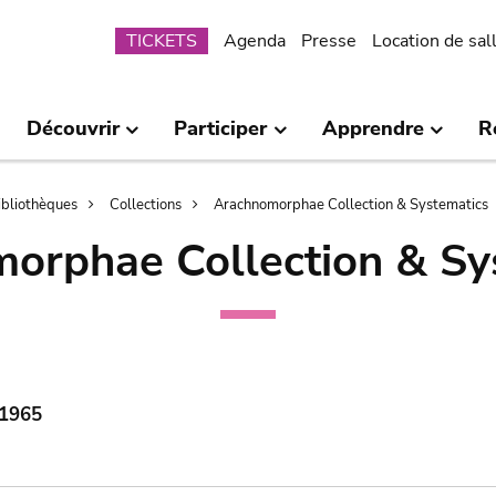
Submenu
TICKETS
Agenda
Presse
Location de sal
Découvrir
Participer
Apprendre
R
bibliothèques
Collections
Arachnomorphae Collection & Systematics
orphae Collection & Sy
 1965