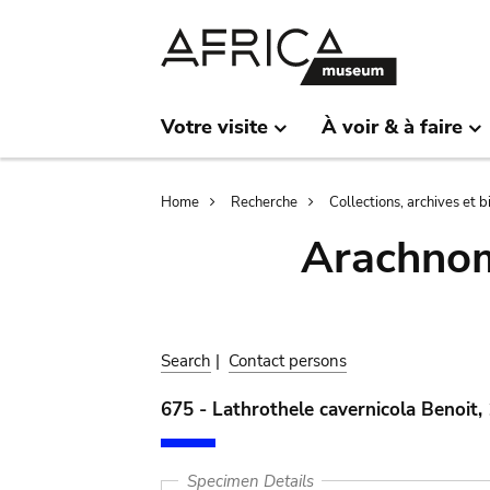
Skip
Skip
to
to
main
search
content
Votre visite
À voir & à faire
Breadcrumb
Home
Recherche
Collections, archives et 
Arachnom
Search
|
Contact persons
675 - Lathrothele cavernicola Benoit,
Specimen Details