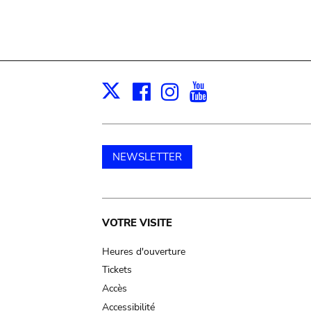
Facebook
Instagram
Youtube
Print
X
NEWSLETTER
Main
VOTRE VISITE
navigation
Heures d'ouverture
Tickets
Accès
Accessibilité