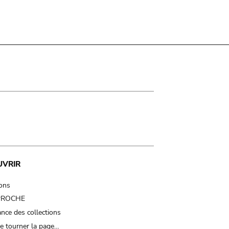
UVRIR
ions
 PROCHE
nce des collections
e tourner la page…