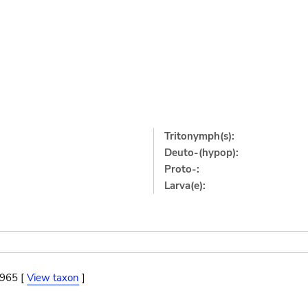
Tritonymph(s):
Deuto-(hypop):
Proto-:
Larva(e):
1965 [
View taxon
]