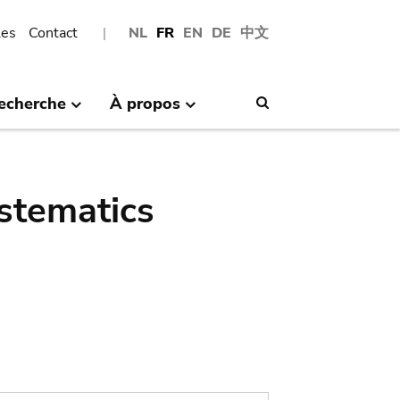
les
Contact
NL
FR
EN
DE
中文
echerche
À propos
Search
stematics