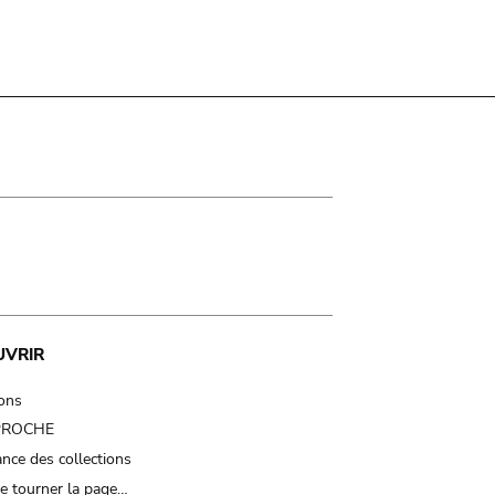
UVRIR
ions
 PROCHE
nce des collections
e tourner la page…