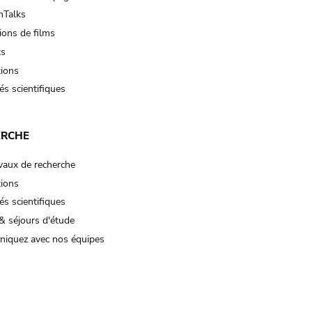
Talks
ions de films
ts
tions
és scientifiques
ERCHE
vaux de recherche
tions
és scientifiques
& séjours d'étude
iquez avec nos équipes