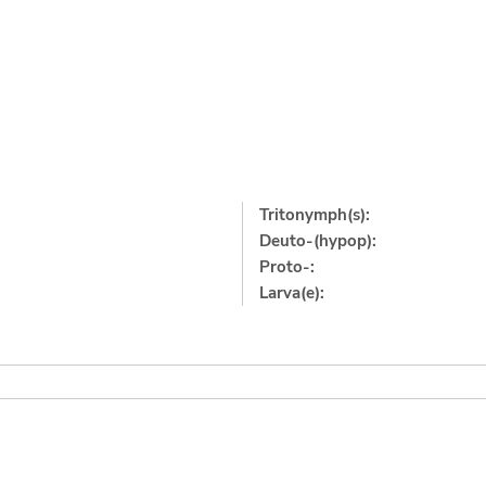
Tritonymph(s):
Deuto-(hypop):
Proto-:
Larva(e):
]