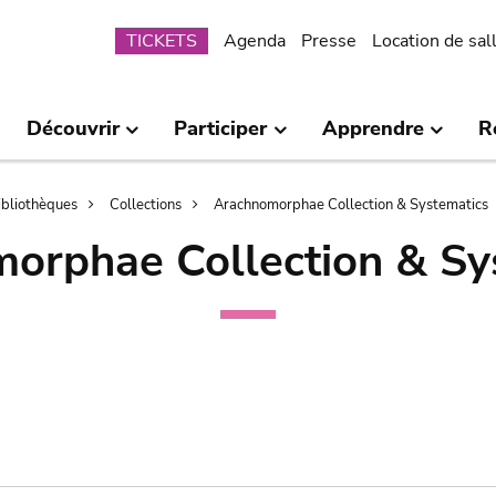
Submenu
TICKETS
Agenda
Presse
Location de sal
Découvrir
Participer
Apprendre
R
bibliothèques
Collections
Arachnomorphae Collection & Systematics
orphae Collection & Sy