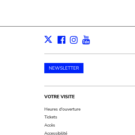
Facebook
Instagram
Youtube
Print
X
NEWSLETTER
Main
VOTRE VISITE
navigation
Heures d'ouverture
Tickets
Accès
Accessibilité