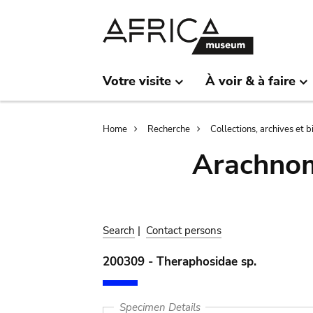
Skip
Skip
to
to
main
search
content
Votre visite
À voir & à faire
Breadcrumb
Home
Recherche
Collections, archives et 
Arachnom
Search
|
Contact persons
200309 - Theraphosidae sp.
Specimen Details