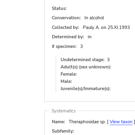
Status:
Conservation:
In alcohol
Collected by:
Pauly A.
on
25.XI.1993
Determined by:
in
# specimen:
3
Undetermined stage:
3
Adult(s) (sex unknown):
Female:
Male:
Juvenile(s)/Immature(s):
Systematics
Name:
Theraphosidae sp. [
View taxon
Subfamily: