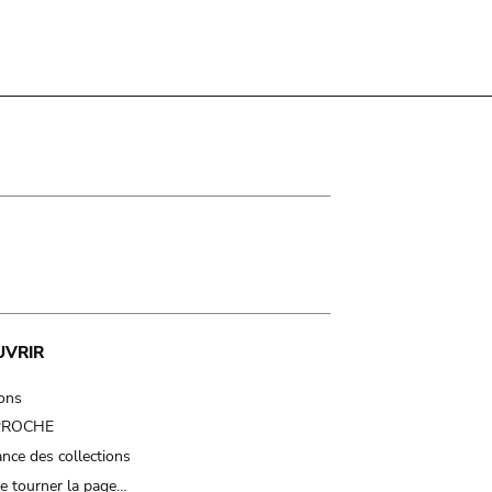
UVRIR
ions
 PROCHE
nce des collections
e tourner la page…