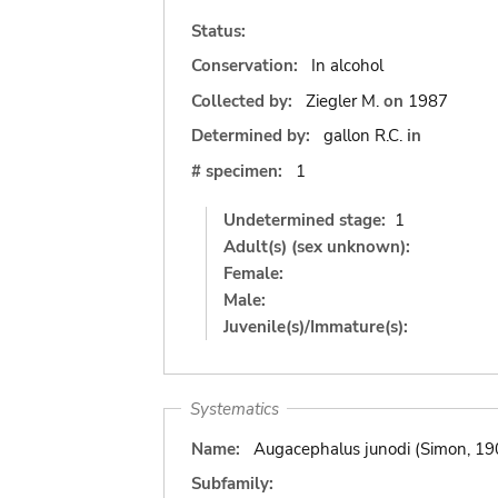
Status:
Conservation:
In alcohol
Collected by:
Ziegler M.
on
1987
Determined by:
gallon R.C.
in
# specimen:
1
Undetermined stage:
1
Adult(s) (sex unknown):
Female:
Male:
Juvenile(s)/Immature(s):
Systematics
Name:
Augacephalus junodi (Simon, 19
Subfamily: