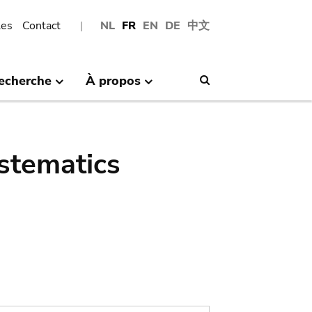
les
Contact
NL
FR
EN
DE
中文
echerche
À propos
Search
stematics