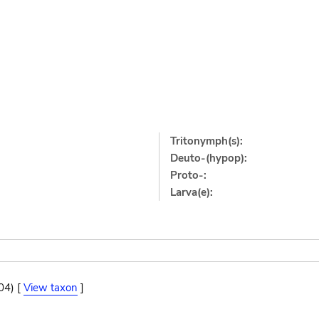
Tritonymph(s):
Deuto-(hypop):
Proto-:
Larva(e):
04) [
View taxon
]