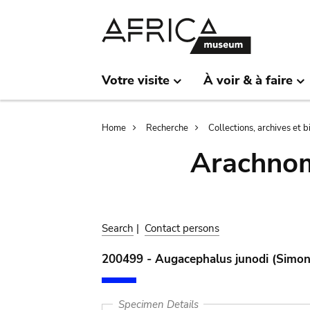
Skip
Skip
to
to
main
search
content
Votre visite
À voir & à faire
Breadcrumb
Home
Recherche
Collections, archives et 
Arachnom
Search
|
Contact persons
200499 - Augacephalus junodi (Simon
Specimen Details