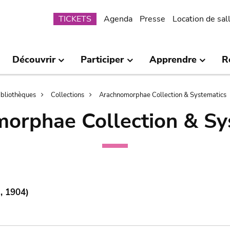
Submenu
TICKETS
Agenda
Presse
Location de sal
Découvrir
Participer
Apprendre
R
bibliothèques
Collections
Arachnomorphae Collection & Systematics
orphae Collection & Sy
, 1904)