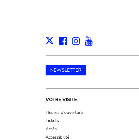
Facebook
Instagram
Youtube
Print
X
NEWSLETTER
Main
VOTRE VISITE
navigation
Heures d'ouverture
Tickets
Accès
Accessibilité