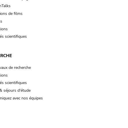
Talks
ions de films
ts
tions
és scientifiques
ERCHE
vaux de recherche
tions
és scientifiques
& séjours d'étude
iquez avec nos équipes