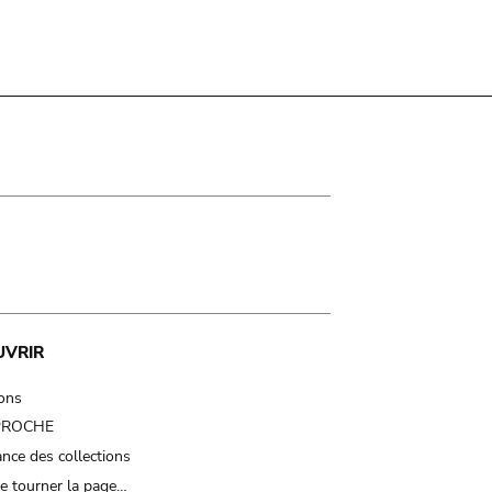
UVRIR
ions
 PROCHE
nce des collections
e tourner la page…