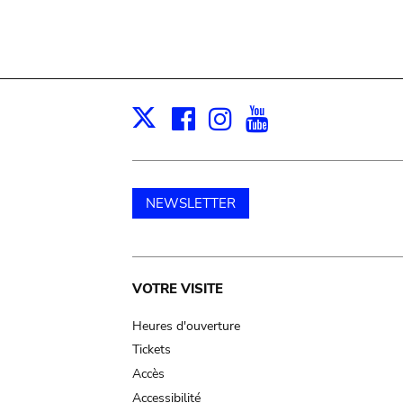
Facebook
Instagram
Youtube
Print
X
NEWSLETTER
Main
VOTRE VISITE
navigation
Heures d'ouverture
Tickets
Accès
Accessibilité