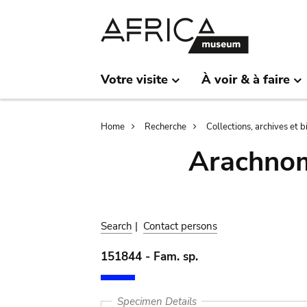
Skip
Skip
to
to
main
search
content
Votre visite
À voir & à faire
Breadcrumb
Home
Recherche
Collections, archives et 
Arachnom
Search
|
Contact persons
151844 - Fam. sp.
Specimen Details