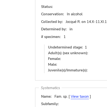
Status:
Conservation:
In alcohol
Collected by:
Jocqué R.
on
14.X-11.XI.
Determined by:
in
# specimen:
1
Undetermined stage:
1
Adult(s) (sex unknown):
Female:
Male:
Juvenile(s)/Immature(s):
Systematics
Name:
Fam. sp. [
View taxon
]
Subfamily: