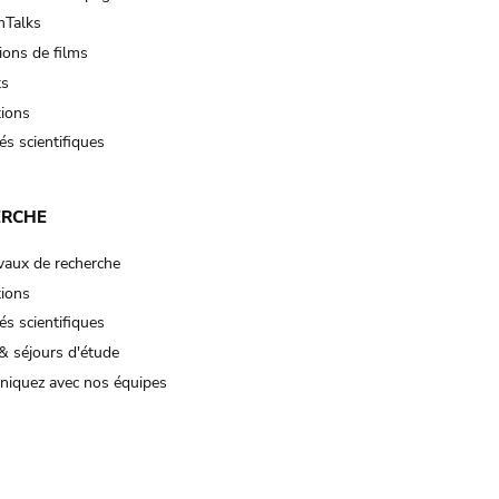
Talks
ions de films
ts
tions
és scientifiques
ERCHE
vaux de recherche
tions
és scientifiques
& séjours d'étude
iquez avec nos équipes