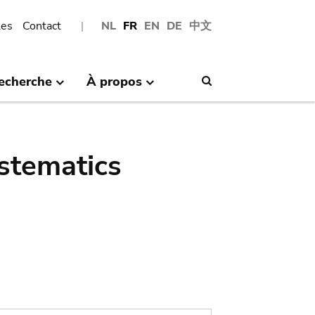
les
Contact
NL
FR
EN
DE
中文
echerche
À propos
Search
stematics