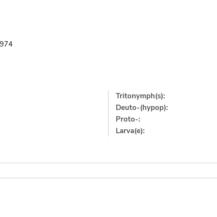
1974
Tritonymph(s):
Deuto-(hypop):
Proto-:
Larva(e):