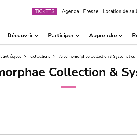
Submenu
TICKETS
Agenda
Presse
Location de sal
Découvrir
Participer
Apprendre
R
bibliothèques
Collections
Arachnomorphae Collection & Systematics
orphae Collection & Sy